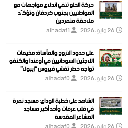
حركة الحلو تنفي اندلاع مواجهات مع
المواطنيين بجنوب كردفان وتؤكّد
ملاحقة متمردين
26 مايو، 2026
alhadaf1
على حدود النزوح والمأساة: مخيمات
اللاجئين السودانيين في أوغندا والكنغو
تواجه خطر تفشي فيروس “إيبولا”
26 مايو، 2026
alhadaf0
الشاهد على خطبة الوداع: مسجد نمرة
في قلب عرفات وأحد أكبر مساجد
المشاعر المقدسة
26 مايو، 2026
alhadaf0