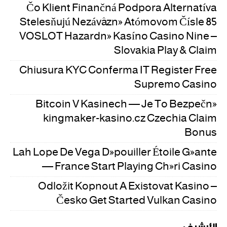
Čo Klient Finančná Podpora Alternatíva
Stelesňujú Nezáväzné Atómovom Čísle 85
VOSLOT Hazardné Kasíno Casino Nine –
Slovakia Play & Claim
Chiusura KYC Conferma IT Register Free
Supremo Casino
Bitcoin V Kasinech — Je To Bezpečné
kingmaker-kasino.cz Czechia Claim
Bonus
Lah Lope De Vega Dépouiller Étoile Géante
— France Start Playing Chéri Casino
Odložit Kopnout A Existovat Kasino –
Česko Get Started Vulkan Casino