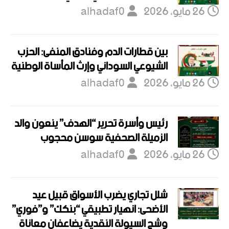
26 مايو، 2026
alhadaf0
بين قطارات الدم وفنادق المنفى: الحزب
الشيوعي السوداني وإرث المأساة الوطنية
26 مايو، 2026
alhadaf0
رئيس وأسرة تحرير “الهدف” ينعون والد
الزميلة الصحفية سوسن محجوب
26 مايو، 2026
alhadaf0
شلل تجاري يضرب الأسواق قبيل عيد
الأضحى: انهيار تطبيقي “بنكك” و”فوري”
وشح السيولة النقدية يضاعفان معاناة