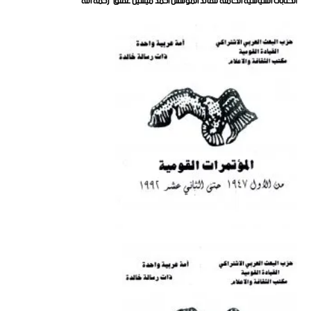
الكتابات السياسية الكاملة للقائد المؤسس احمد ميشيل عفلق "رحمه الله"