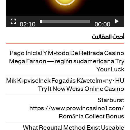
02:10
00:00
أحدث المقالات
Pago Inicial Y Método De Retirada Casino
Mega Faraon — región sudamericana Try
Your Luck
Mik Képviselnek Fogadás Követelmény · HU
Try It Now Weiss Online Casino
Starburst
https://www.prowincasino1.com/
România Collect Bonus
What Requital Method Exist Useable