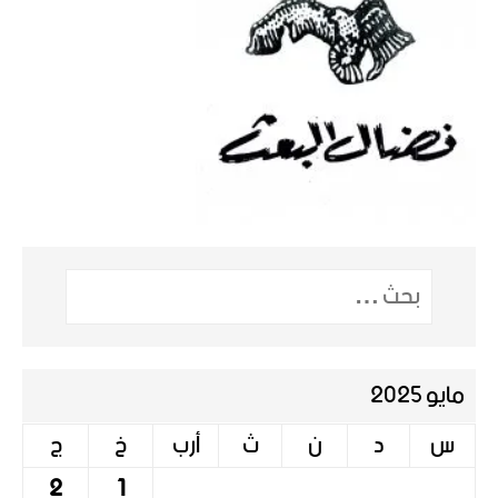
مايو 2025
س
د
ن
ث
أرب
خ
ج
2
1