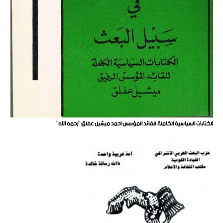
الكتابات السياسية الكاملة للقائد المؤسس احمد ميشيل عفلق "رحمه الله"