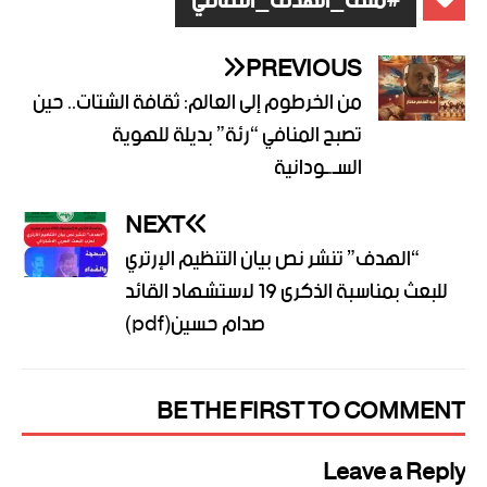
#ملف_الهدف_الثقافي
PREVIOUS
من الخرطوم إلى العالم: ثقافة الشتات.. حين
تصبح المنافي “رئة” بديلة للهوية
السـ.ـودانية
NEXT
“الهدف” تنشر نص بيان التنظيم الإرتري
للبعث بمناسبة الذكرى 19 لاستشهاد القائد
صدام حسين(pdf)
BE THE FIRST TO COMMENT
Leave a Reply