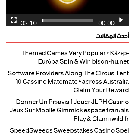
02:10
00:00
أحدث المقالات
Themed Games Very Popular ◦ Közép-
Európa Spin & Win bison-hu.net
Software Providers Along The Circus Tent
10 Cassino Matemate • across Australia
Claim Your Reward
Donner Un Préavis 1 Jouer JLPH Casino
Jeux Sur Mobile Gimmick espace français
Play & Claim iwild.fr
SpeedSweeps Sweepstakes Casino Spel