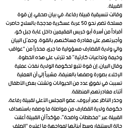
القبيلة.
وقالت تنسيقية قبيلة رفاعة، في بيان صحفي، إن قوة
مسلحة تضم نحو 50 عربة عسكرية مدججة بالسلاح حاصرت
أفراداً من أسرة أبو خريس المقيمين داخل غابة جبل كو،
وأجبرتهم على مغادرة مساكنهم بالقوة. وحمّل البيان
والي ولاية القضارف مسؤولية ما جرى، محذراً من “عواقب
وخيمة وتداعيات كارثية” قد تترتب على هذه الخطوة.
وقال البيان، إن قوة تتبع لحكومة الولاية نفذت عملية
الإخلاء بصورة وصفها بالعنيفة، مشيراً إلى أن العملية
تسببت في نفوق عدد من الحيوانات وتشتت بعض الأطفال
أثناء مغادرتهم المنطقة.
وحذر الناظر عمر أبروف، عضو المجلس الأعلى لقبيلة رفاعة،
حكومة ولاية القضارف من مواصلة ما وصفه باستهداف
القبيلة عبر “مخططات واضحة”، مؤكداً أن القبيلة أعلنت
حالة الاستنفار وسط أبنائها لمواجهة ما اعتبره “الصلف