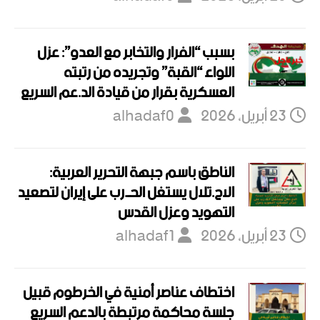
بسبب “الفرار والتخابر مع العدو”: عزل
اللواء “القبة” وتجريده من رتبته
العسكرية بقرار من قيادة الد.عم السريع
23 أبريل، 2026
alhadaf0
الناطق باسم جبهة التحرير العربية:
الاح.تلال يستغل الحـ.رب على إيران لتصعيد
التهويد وعزل القدس
23 أبريل، 2026
alhadaf1
اختطاف عناصر أمنية في الخرطوم قبيل
جلسة محاكمة مرتبطة بالدعم السريع