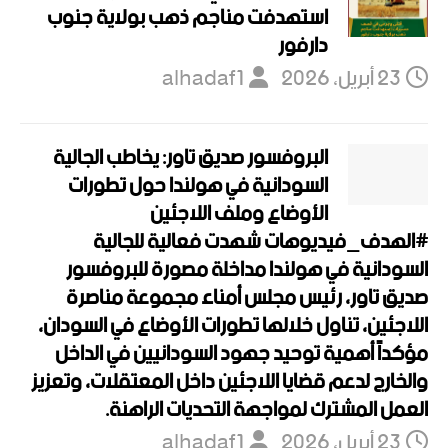
استهدفت مناجم ذهب بولاية جنوب
دارفور
23 أبريل، 2026
alhadaf1
البروفسور صديق تاور: يخاطب الجالية
السودانية في هولندا حول تطورات
الأوضاع وملف اللاجئين
#الهدف_فيديوهات شهدت فعالية للجالية
السودانية في هولندا مداخلة مصورة للبروفسور
صديق تاور، رئيس مجلس أمناء مجموعة مناصرة
اللاجئين، تناول خلالها تطورات الأوضاع في السودان،
مؤكداً أهمية توحيد جهود السودانيين في الداخل
والخارج لدعم قضايا اللاجئين داخل المعتقلات، وتعزيز
العمل المشترك لمواجهة التحديات الراهنة.
23 أبريل، 2026
alhadaf1