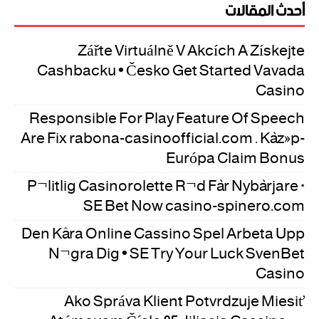
أحدث المقالات
Zářte Virtuálně V Akcích A Získejte
Cashbacku • Česko Get Started Vavada
Casino
Responsible For Play Feature Of Speech
Are Fix rabona-casinoofficial.com . Közép-
Európa Claim Bonus
Pålitlig Casinorolette Råd För Nybörjare ·
SE Bet Now casino-spinero.com
Den Kära Online Cassino Spel Arbeta Upp
Några Dig • SE Try Your Luck SvenBet
Casino
Ako Správa Klient Potvrdzuje Miesiť