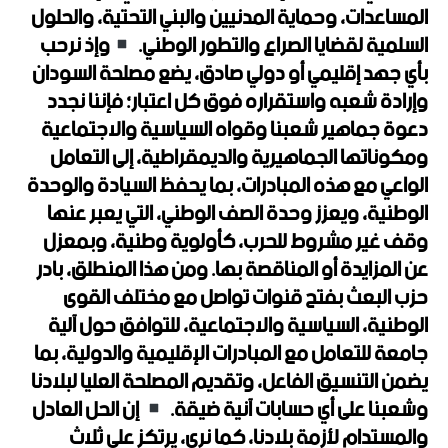
المساعدات، وحماية المدنيين والبني التحتية، والحلول
السلمية لقضايا الصراع والتطور الوطني.
وإذ نرحب
بأي جهد إقليمي أو دولي صادق، يضع مصلحة السودان
وإرادة شعبه واستقراره فوق كل اعتبار؛ فإننا نجدد
دعوة جماهير شعبنا وقواه السياسية والاجتماعية
ومكوناتها الجماهيرية والديمقراطية، إلى التعامل
الواعي مع هذه المبادرات، بما يحفظ السيادة والوحدة
الوطنية، ويعزز وحدة الصف الوطني، التي يعبر عنها
وقف غير مشروط للحرب، كأولوية وطنية، وبمعزل
عن المزايدة أو المناقصة بها. ومن هذا المنطلق، بادر
حزب البعث بفتح قنوات تواصل مع مختلف القوى
الوطنية، السياسية والاجتماعية، للتوافق حول آلية
جامعة للتعامل مع المبادرات الإقليمية والدولية، بما
يضمن التنسيق الفاعل، وتقديم المصلحة العليا لبلادنا
وشعبنا على أي حسابات آنية ضيقة.
إن الحل العادل
والمستدام لأزمة بلادنا، كما نرى، يرتكز على ثلاث