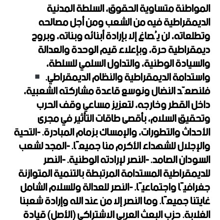
المواطنة متساوية الحقوق، السلطة المدنية
الديمقراطية فيه من الشعب ومن أجل مصالحه
وتطلعاته، لن يُصاغ إلا بإرادة أبنائه وبناته، وبروح
ديمقراطية حرة، وبإعلاء قيم الوحدة والعدالة
والسيادة الوطنية، والتداول السلمي للسلطة،
واستدامة الديمقراطية والنظام الديمقراطي.
فلنصعّد النضال ونوسع قاعدة مشاركته الشعبية،
داخل القطر وخارجه، لتعزيز مساعي وقف الحرب
وتحقيق السلام، بأقصى طاقات التأثير في مجرى
الأحداث والتطورات، والإمساك بزمام المبادرة. -التحية
والإجلال للشهداء الأكرم منا جميعًا. -المجد لشعب
السودان الصامد. -النصر لإرادته الوطنية. -النصر
للديمقراطية المستدامة المرتبطة بالتنمية المتوازنة
جغرافيًا واجتماعيًا. -النصر للعدالة وللسلام الشامل
غايتنا جميعًا. وما النصر إلا من عند الله وإرادة شعبنا
الغلابة. حزب البعث العربي الاشتراكي (الأصل) قيادة