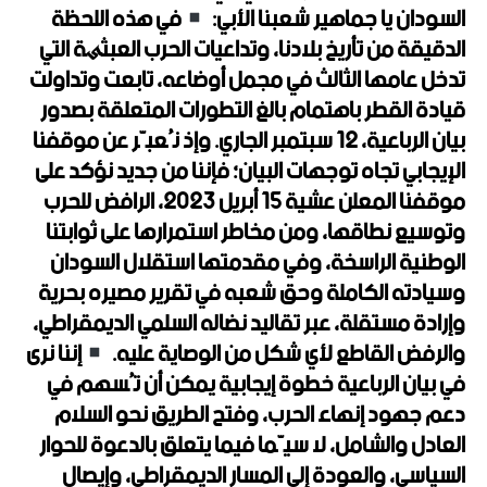
السودان يا جماهير شعبنا الأبي:
في هذه اللحظة
الدقيقة من تأريخ بلادنا، وتداعيات الحرب العبثیة التي
تدخل عامها الثالث في مجمل أوضاعه، تابعت وتداولت
قيادة القطر باهتمام بالغ التطورات المتعلقة بصدور
بيان الرباعية، 12 سبتمبر الجاري. وإذ نُعبّر عن موقفنا
الإيجابي تجاه توجهات البيان؛ فإننا من جديد نؤكد على
موقفنا المعلن عشية 15 أبريل 2023، الرافض للحرب
وتوسيع نطاقها، ومن مخاطر استمرارها على ثوابتنا
الوطنية الراسخة، وفي مقدمتها استقلال السودان
وسيادته الكاملة وحق شعبه في تقرير مصيره بحرية
وإرادة مستقلة، عبر تقاليد نضاله السلمي الديمقراطي،
والرفض القاطع لأي شكل من الوصاية عليه.
إننا نرى
في بيان الرباعية خطوة إيجابية يمكن أن تُسهم في
دعم جهود إنهاء الحرب، وفتح الطريق نحو السلام
العادل والشامل، لا سيّما فيما يتعلق بالدعوة للحوار
السياسي، والعودة إلى المسار الديمقراطي، وإيصال