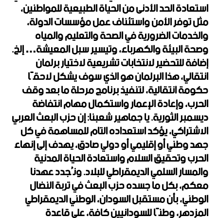
استعادة الحد الأدنى من الحياة الطبيعية للمواطنين،
مثل توفر الأمن واستئناف عمل مؤسسات الدولة،
والخدمات الضرورية في الصحة والتعليم والمياه
وصحة البيئة والكهرباء، وتيسير سبل المعيشة… إلخ.
إضافة للتحضير لانتخابات تشريعية لاختيار برلمان
انتقالي، هذا البرلمان هو الذي سوف يشكل لاحقًا
حكومة انتقالية، لتنفيذ برنامج مرحلة ما بعد وقف
الحرب، وإعادة الإعمار واستكمال مهام انتفاضة
ديسمبر الثورية. يا جماهير شعبنا: إن حزب البعث العربي
الاشتراكي، يؤكد استعداده التام للمساهمة في كل
جهد وطني أو إقليمي أو دولي صادق، يهدف إلى إنهاء
الحرب وتحقيق السلام واستعادة الحياة المدنية
والمسار السلمي الديمقراطي للبلاد. ونُجدد عهدنا
معكم، بكل ما جسده حزب البعث في تربة النضال
الوطني، بأن مستقبل السودان، الوطني الديمقراطي
المزدهر، وطنًا للسودانيين كافة، على قاعدة