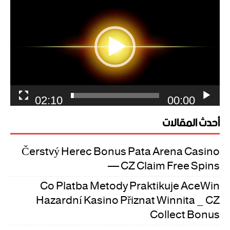
الفيديو
02:10
00:00
أحدث المقالات
Čerstvý Herec Bonus Pata Arena Casino
— CZ Claim Free Spins
Co Platba Metody Praktikuje AceWin
Hazardní Kasino Přiznat Winnita _ CZ
Collect Bonus