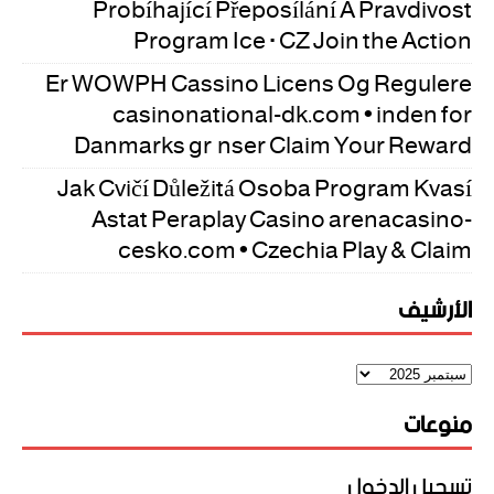
Probíhající Přeposílání A Pravdivost
Program Ice · CZ Join the Action
Er WOWPH Cassino Licens Og Regulere
casinonational-dk.com • inden for
Danmarks grænser Claim Your Reward
Jak Cvičí Důležitá Osoba Program Kvasí
Astat Peraplay Casino arenacasino-
cesko.com • Czechia Play & Claim
الأرشيف
منوعات
تسجيل الدخول