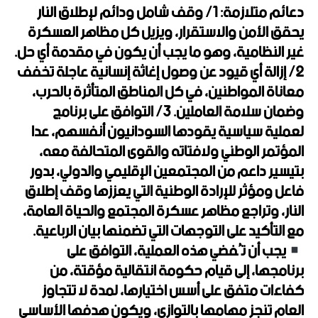
دعائم متلازمة: 1/ وقف شامل ودائم لإطلاق النار
يحقق الأمن والاستقرار، ويزيل كل مظاهر العسكرة
غير النظامية، وهو ما يجب أن يكون في مقدمة أي حل.
2/ إزالة أي قيود عن وصول إغاثة إنسانية عاجلة تخفف
معاناة المواطنين، في كل المناطق المتأثرة بالحرب،
وضمان سلامة العاملين. 3/ التوافق على برنامج
لعملية سياسية يقودها السودانيون أنفسهم، عدا
المؤتمر الوطني ولافتاته والقوى المتحالفة معه،
بتيسير داعم من المجتمعين الإقليمي والدولي، بدور
فاعل ومؤثر للإرادة الوطنية التي يعززها وقف إطلاق
النار، وتراجع مظاهر عسكرة المجتمع والحياة العامة،
مع التأكيد على التوجهات التي تضمنها بيان الرباعية.
يجب أن تُفضي هذه العملية، التوافق على
برنامجها، إلى قيام حكومة انتقالية مؤقتة، من
كفاءات متفق على أسس اختيارها، لمدة لا تتجاوز
العام تنجز مهامها بالتوازي، ويكون هدفها الأساسي