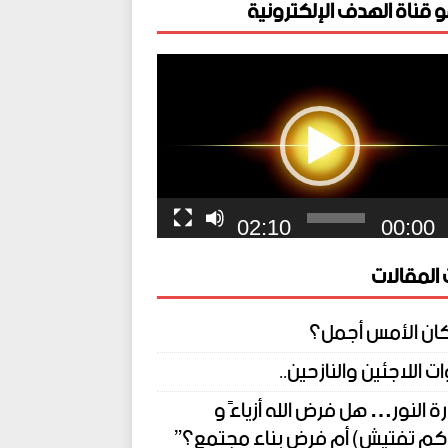
 قناة الهدف الإلكترونية
ل
يو
02:10
00:00
المقالات
ان الأمس أجمل؟
 اللاجئين والنازحين..
 النور… هل فرض الله أزياءً و
كم تفتيش) أم فرض بناء مجتمع؟”