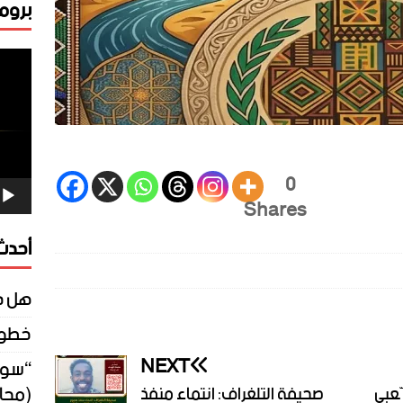
برومو
مشغ
الفيد
0
Shares
أحدث 
هل ك
خطوات
NEXT
“سورة
(محا
ّعبي
صحيفة التلغراف: انتماء منفذ