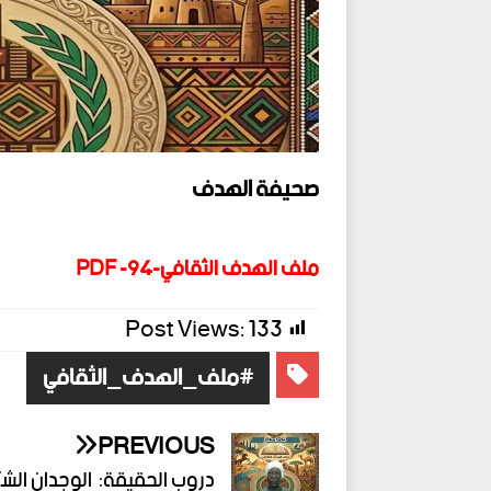
صحيفة الهدف
ملف الهدف الثقافي-94- PDF
Post Views:
133
#ملف_الهدف_الثقافي
PREVIOUS
دروب الحقيقة: الوجدان الش