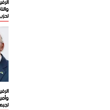
الرفي
والنا
لحزب 
الرفي
وأمي
لجبهة