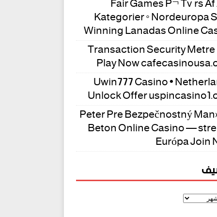
Fair Games På Tværs Af 
Kategorier ◦ Nordeuropa S
Winning Lanadas Online Ca
Transaction Security Metre 
Play Now cafecasinousa
Uwin777 Casino • Netherl
Unlock Offer uspincasino1
Peter Pre Bezpečnostný Man
Beton Online Casino — str
Európa Join
شيف