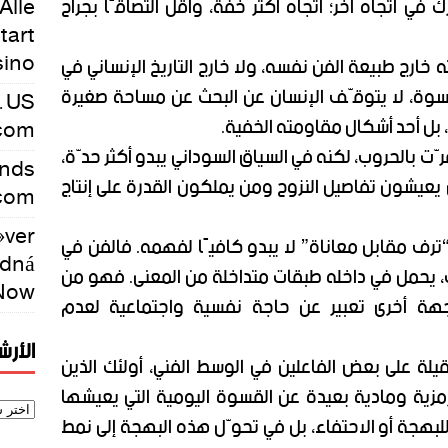
Alle
في اتجاه آخر؛ اتجاه أكثر خفة، وأقل التصاقًا بجراح
tart
sino
ه خارج طبيعة الفن نفسه، ولا خارج التاريخ الإنساني في
قسوة، لا يتوقّف الإنسان عن البحث عن مساحة صغيرة
. US
، بل أحد أشكال مقاومته الخفية.
.com
رّت بالحروب، لكنه في السياق السوداني يبدو أكثر حدّة،
ands
 يعيشون تفاصيل النزوح ومن يملكون القدرة على إنتاج
.com
éver
“ترف مقابل معاناة” لا يبدو كافيًا لفهمه. فالفن في
edná
، يحمل في داخله طبقات متداخلة من المعنى. فهو من
 Now
هة أخرى تعبير عن حاجة نفسية واجتماعية لعدم
الأر
قيلة على بعض الفاعلين في الوسط الفني، أولئك الذين
زية ومادية بعيدة عن القسوة اليومية التي يعيشها
لبهجة أو الاحتفاء، بل في تحوّل هذه البهجة إلى نمط