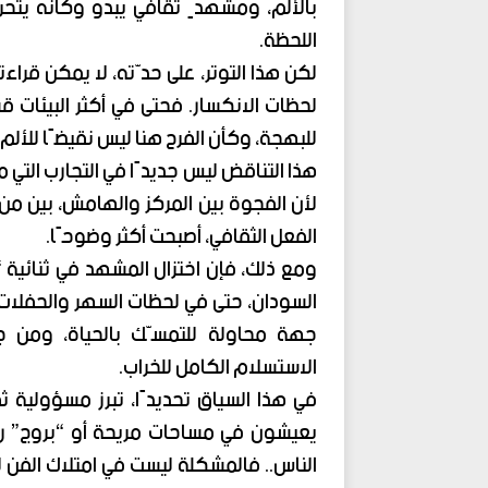
بالألم، ومشهدٍ ثقافي يبدو وكأنه يتحرك 
اللحظة.
لكن هذا التوتر، على حدّته، لا يمكن قراءت
لحظات الانكسار. فحتى في أكثر البيئات 
للبهجة، وكأن الفرح هنا ليس نقيضًا للألم
هذا التناقض ليس جديدًا في التجارب التي م
لأن الفجوة بين المركز والهامش، بين من
الفعل الثقافي، أصبحت أكثر وضوحًا.
ومع ذلك، فإن اختزال المشهد في ثنائية 
السودان، حتى في لحظات السهر والحفلات
جهة محاولة للتمسّك بالحياة، ومن ج
الاستسلام الكامل للخراب.
في هذا السياق تحديدًا، تبرز مسؤولية ث
يعيشون في مساحات مريحة أو “بروج” رم
الناس.. فالمشكلة ليست في امتلاك الفن ل