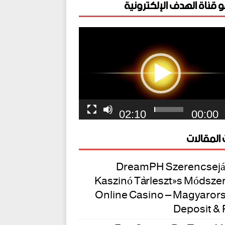
 قناة الهدف الإلكترونية
ل
يو
02:10
00:00
المقالات
DreamPH Szerencsejá
Kaszinó Törlesztés Módszer
Online Casino – Magyaror
Deposit & 