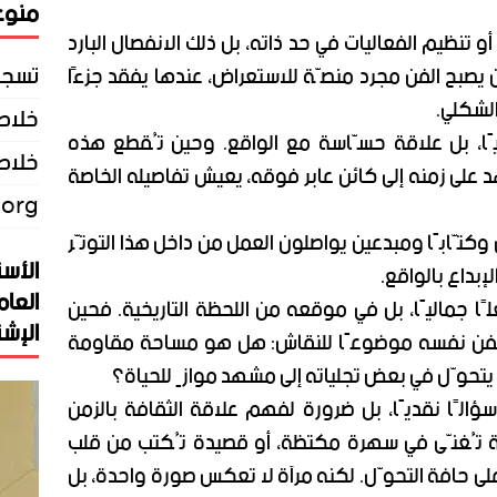
منوع
 أو تنظيم الفعاليات في حد ذاته، بل ذلك الانفصال البارد
تسجي
ين يصبح الفن مجرد منصّة للاستعراض، عندها يفقد جزءًا
الشكلي.
خلاصات Feed 
يًا، بل علاقة حسّاسة مع الواقع. وحين تُقطع هذه
خلاصة
 على زمنه إلى كائن عابر فوقه، يعيش تفاصيله الخاصة
.org
 وكتّابًا ومبدعين يواصلون العمل من داخل هذا التوتّر
الأست
بداع بالواقع.
العام
ا جماليًا، بل في موقعه من اللحظة التاريخية. فحين
الإشت
 الفن نفسه موضوعًا للنقاش: هل هو مساحة مقاومة
 يتحوّل في بعض تجلياته إلى مشهد موازٍ للحياة؟
سؤالًا نقديًا، بل ضرورة لفهم علاقة الثقافة بالزمن
ة تُغنّى في سهرة مكتظة، أو قصيدة تُكتب من قلب
ى حافة التحوّل. لكنه مرآة لا تعكس صورة واحدة، بل