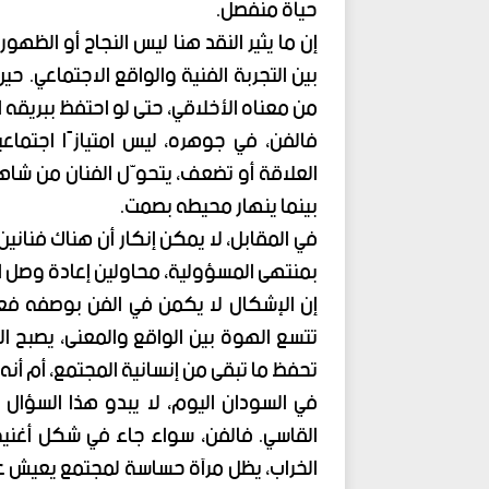
حياة منفصل.
إن ما يثير النقد هنا ليس النجاح أو الظهور
بين التجربة الفنية والواقع الاجتماعي. ح
من معناه الأخلاقي، حتى لو احتفظ ببريقه 
فالفن، في جوهره، ليس امتيازًا اجتماع
العلاقة أو تضعف، يتحوّل الفنان من شاهد
بينما ينهار محيطه بصمت.
في المقابل، لا يمكن إنكار أن هناك فنانين
بمنتهى المسؤولية، محاولين إعادة وصل الإ
إن الإشكال لا يكمن في الفن بوصفه فعلً
تتسع الهوة بين الواقع والمعنى، يصبح
تحفظ ما تبقى من إنسانية المجتمع، أم أنه
في السودان اليوم، لا يبدو هذا السؤال 
القاسي. فالفن، سواء جاء في شكل أغني
الخراب، يظل مرآة حساسة لمجتمع يعيش عل