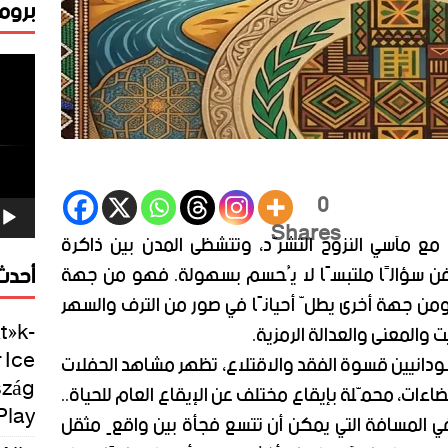
برومو
مشغ
الفيد
0
Shares
مع مآسي النزوح التشرّد، وتتشظى المدن بين ذاكرة
أحدث 
لفن سؤالًا ملتبسًا لا يُحسم بسهولة. فهو من جهة
ومن جهة أخرى يطلّ أحيانًا في صور من الترف والسهر
ték-
ت والمعنى والعدالة الرمزية.
 Ice
ودانيين قسوة الفقد والاقتلاع، تظهر مشاهد الحفلات
szág
ءات، محمّلة بإيقاع مختلف عن الإيقاع العام للحياة..
Play
ي المسافة التي يمكن أن تتسع فجأة بين واقعٍ مثقل