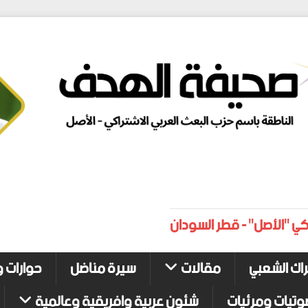
كي "الأصل" - قطر السودان
راك الشعبي
مقالات
سيرة مناضل
حوارات و
وتيات ومرئيات
شئون عربية وافريقية وعالمية