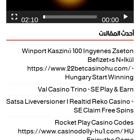
02:10
00:00
أحدث المقالات
Winport Kaszinó 100 Ingyenes Zseton
Befizetés Nélkül
https://www.22betcasinohu.com/ ·
Hungary Start Winning
Val Casino Trino · SE Play & Earn
Satsa Liveversioner I Realtid Reko Casino ◦
SE Claim Free Spins
Rocket Play Casino Codes
https://www.casinodolly-hu1.com/ HU