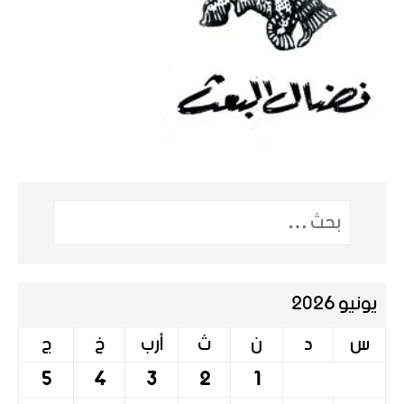
يونيو 2026
س
د
ن
ث
أرب
خ
ج
5
4
3
2
1