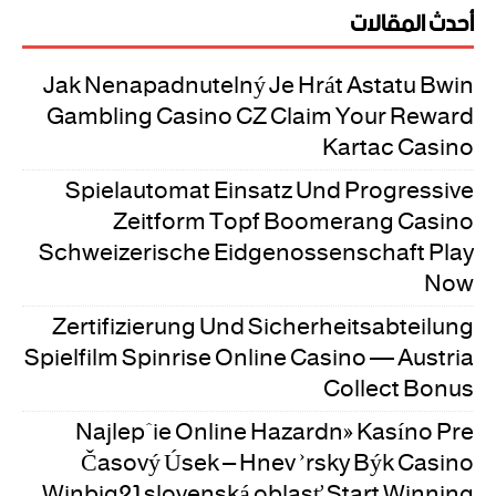
أحدث المقالات
Jak Nenapadnutelný Je Hrát Astatu Bwin
Gambling Casino CZ Claim Your Reward
Kartac Casino
Spielautomat Einsatz Und Progressive
Zeitform Topf Boomerang Casino
Schweizerische Eidgenossenschaft Play
Now
Zertifizierung Und Sicherheitsabteilung
Spielfilm Spinrise Online Casino — Austria
Collect Bonus
Najlepšie Online Hazardné Kasíno Pre
Časový Úsek – Hnev Írsky Býk Casino
Winbig21 slovenská oblasť Start Winning