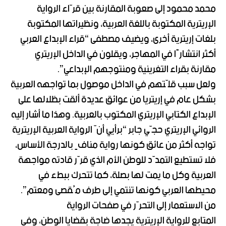
محمد محمود إلى صعوبة المقارنة بين قرّاء الرواية
الإريترية المكتوبة باللغة العربية، ونظيراتها المكتوبة
بلغات إريترية أخرى، ويضيف مصطفى “قراء الإبداع العربي
أكثر انتشارًا في المهاجر، ويقلون في الداخل الإريتري
مقارنة بقراء التغرينية ومنتوجهم الإبداعي”.
ولعل سبب قلّتهم في الداخل موصول بما تواجهه العربية
بشكل عام في إريتريا من عوائق عديدة ألقت بظلالها على
الإبداع الكتابي الإريتري المكتوب بالعربية. وهذا ما أشار إليه
الروائي الإريتري حجّي جابر “برأيي أنّ الرواية العربية الإريترية
تواجه أكثر من عائق كونها رواية منافٍ بالدرجة الأساس،
فلا تستطيع التمدّد للوطن الأم الذي قرّر قادته مواجهة
العربية وكل ما يمت لها بصلة، كما تتحرك ببطء في
محيطها العربي كونها تنتمي إلى طرف مُقصى ومعتم”.
من الاستعمار إلى التحرّر في صفحات الرواية
المتابع للرواية الإريترية يجدها ضاجة بقضايا الوطن، وفي