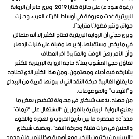
(رغوة سوداء) على جائزة كتارا 2019. ويرى جابر أن الرواية
الإريترية غدت معروفة في أوساط القرّاء العرب، وحازت
جوائز، وتثير فضولًا متزايدًا.
ويرى حجّي أن الرواية الإريترية تحتاج الكثير إلا أنه متفائل
في ما يخص مستقبلها، إذ يراها مقبلة على فترات ازدهار،
وأن الأمر رهن الوقت والمثابرة آخر المطاف.
تفاؤل حجي المشوب بعلّة حاجة الرواية الإريترية للكثير
يشاركه فيه أدباء ومهتمون، ومن هذا الكثير الذي تحتاجه
ما يقلق الغالبية حركة النقد التي لا يرونها قريبة من الإبداع
و”الثيمات” والموضوعات.
من جهته، يذهب شيكاي في محاولة تشخيص بعض ما
يعتري الرواية الإريترية بالقول إن “الاشتغال على “ثيمات”
محدّدة منحصرة ما بين تأريخ الحروب والهجرة واللجوء
والحنين في مرات قليلة وحركة النقد”، ويضيف شيكاي
“الإريتريون يكتبون للآخر، ومع أهمية هذا الأمر، فإن وجود