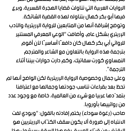
الروايات العربية التي تناولت قضايا الهجرة القسرية، وبرع
فيها أبو بكر كهال بتناوله لهذه القضية الشائكة.
وتوضح إشراقة أنها من المتابعين للرواية الإريترية والأدب
الإريتري بشكل عام، وأضافت “الوعي المعرفي المستنير
للروائي أبي بكر كهال كان دافعًا أساسيًا لأن أقوم
بترجمة هذه الرواية بالتعاون مع الشاعر والمترجم
النمساوي كورت سفاتيك، وكم دارت حوارات بيننا أثناء
الترجمة”.
وعلى جمال وخصوصية الرواية الإريترية لكن الواضح أنها لم
تحظ بعد بقراءات تناسب جودتها وجمالها مع اعترافنا
بتمدّدها عربيا مع شيء من العالمية، خاصة مع وجود عدد
من روائييها بأوروبا.
صاحب (رغوة سوداء) يختم إفادته بالقول: “وبودي لفت
الانتباه إلى ضرورة ألا يكون سقف الكتّاب الإريتريين هو
الاقتراب من قرّاء العربية، رفع هذا السقف سيشمل هذا