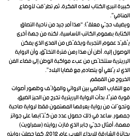
كبيرة انبرى الكتاب لهذه الفكرة، ثم تطرّقت لأوضاع
المنافي”.
ويضيف حجّي معلقًا: “هذا أمر جيد من ناحية التصاق
الكتابة بهموم الكاتب الأساسية، لكنه من جهة أخرى
يُقيّد عموم التجربة ويخفّض من المدى الذي يمكن
الوصول إليه. أظن أن هذا رهن فترة التخلُّق، وأن الرواية
الإريترية ستتخلّص من عبء مواكبة الوطن إلى فضاء الفن
الذي لا يُلغي أو يتصادم مع قضايا البلاد”.
الخروج من القمقم
مع التقارب العالمي بين الروائي والمؤلّف وظهور أصوات
قوية فنيًا، بدأت الرواية الإريترية تخرج من الحيز الضيق،
وتحوّلت من رواية يعرفها المهتمون فقط لرواية صاحبة
جمهور. ساعد في ذلك حصول عدد من كُتّابها على جوائز
مهمة، أمثال حجّي جابر الذي فازت روايته (سمراويت)
بجائزة الشارقة للإبداع العربي عام 2012، كما حصلت روايته