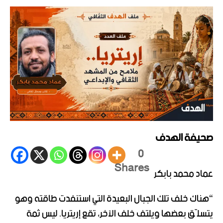
صحيفة الهدف
0
Shares
عماد محمد بابكر
“هناك خلف تلك الجبال البعيدة التي استنفدت طاقته وهو
يتسلّق بعضها ويلتف خلف الآخر، تقع إريتريا. ليس ثمة