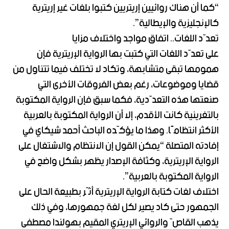
“كما أن هناك روائيين إريتريين كتبوا بلغات غير إريترية
كالإنجليزية والإيطالية”.
تعدّد اللغات.. اتفاق مواجد واختلاف مزايا
على تعدّد اللغات التي كتبت بها الرواية الإريترية فإن
همومها تبقى متشابهة، وتكاد لا تختلف فيما تتناول من
قضايا وموضوعات، رغم بعض الفروقات الأخرى التي
صنعتها هذه التعدّدية، فكما سبق فإن الرواية المكتوبة
بالتغرينية كانت الأقدم، إلا أن الرواية المكتوبة بالعربية
الأكثر انتظامًا. وهذا ما يؤكّده الباحث أحمد شيكاي في
إفادته المتصلة “يمكن القول إن الانتظام والاشتغال على
الرواية الإريترية، وكثافة الإصدار يظهر بشكل واضح في
الرواية المكتوبة بالعربية”.
اختلاف لغات كتابة الرواية الإريترية أثّر بطبيعة الحال على
الجمهور حتى كاد يصير لكل لغة جمهورها، وفي ذلك
يذهب القاصّ والروائي الإريتري المقيم بهولندا مصطفى