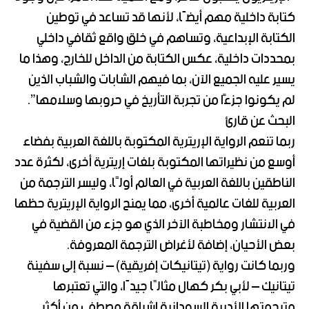
كتابة داخلية مهم أيضًا، لأنها قد تساعد في توطين
الكتابة الإبداعية، وتساهم في خلق واقع ثقافي داخلي
بمحددات داخلية، عكس الكتابة من الداخل للخارج، وهذا ما
يسير عليه الجميع الآن، بما فيهم الشابات والشباب الذين
لم يكونوا جزءًا من تجربة التأريخ في حروبها وسلامها”.
البحث عن قارئ
ربما تنعم الرواية الإريترية المكتوبة باللغة العربية بفضاء
أوسع من نظيراتها المكتوبة بلغات إريترية أخرى، لكثرة عدد
الناطقين باللغة العربية في العالم أولًا، وليسر الترجمة من
العربية للغات عالمية أخرى، مما يمنح الرواية الإريترية حظها
في الانتشار ومخاطبة الآخر الذي هو جزء من القضية في
بعض الأحيان، إضافة لأغراض الترجمة المعروفة.
وربما كانت رواية (تيتانيكات إفريقية) – نسبة إلى سفينة
تيتانيك – لأبي بكر كهال مثالًا جيدًا، والتي تعتبرها
مترجمتها الأديبة السودانية إشراقة مصطفى من أكثر