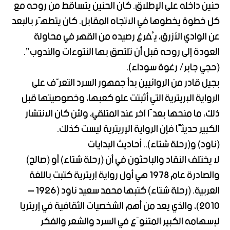
حنين داخله على الإطلاق. كان الحنين يتساقط من روحه مع
كل خطوة يخطوها في الاتجاه المقابل. كان يتطهّر بالبعد
عن الوادي الأزرق، يُفرغ رصيده من القهر في محاولة
العودة إلى روحه قبل أن تلتصق بها النتوءات والندوب”.
(حجي جابر/ رغوة سوداء).
بجيل قادر من الروائيين بدأ جمهور السرد التعرّف على
الرواية الإريترية التي أثبتت علو كعبها، وخصوصيتها قبل
ذلك، ما منحها بعدًا آخر عند المتلقي، ولئن كان الانتشار
الكبير حديثًا فإن الرواية الإريترية ليست كذلك.
(ناود) و(رحلة شتاء).. أحاديث البدايات
لا يختلف النقاد والباحثون في أن (رحلة شتاء) أو (صالح)
والصادرة عام 1978 هي أول رواية إريترية كتبت باللغة
العربية. (رحلة شتاء) كتبها محمد سعيد ناود (1926 –
2010)، والذي يعد من أهم الشخصيات الثقافية في إريتريا
لإسهامه الكبير المتنوّع في السرد والشعر والفكر