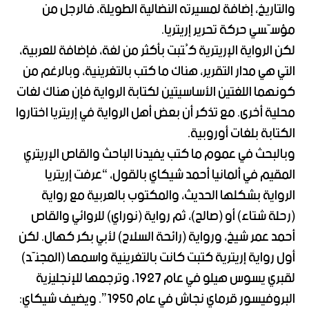
والتاريخ، إضافة لمسيرته النضالية الطويلة، فالرجل من
مؤسّسي حركة تحرير إريتريا.
لكن الرواية الإريترية كُتبت بأكثر من لغة، فإضافة للعربية،
التي هي مدار التقرير، هناك ما كتب بالتغرينية، وبالرغم من
كونهما اللغتين الأساسيتين لكتابة الرواية فإن هناك لغات
محلية أخرى. مع تذكر أن بعض أهل الرواية في إريتريا اختاروا
الكتابة بلغات أوروبية.
وبالبحث في عموم ما كتب يفيدنا الباحث والقاص الإريتري
المقيم في ألمانيا أحمد شيكاي بالقول، “عرفت إريتريا
الرواية بشكلها الحديث، والمكتوب بالعربية مع رواية
(رحلة شتاء) أو (صالح)، ثم رواية (نوراي) للروائي والقاص
أحمد عمر شيخ، ورواية (رائحة السلاح) لأبي بكر كهال. لكن
أول رواية إريترية كتبت كانت بالتغرينية واسمها (المجنّد)
لقبري يسوس هيلو في عام 1927، وترجمها للإنجليزية
البروفيسور قرماي نجاش في عام 1950”. ويضيف شيكاي: