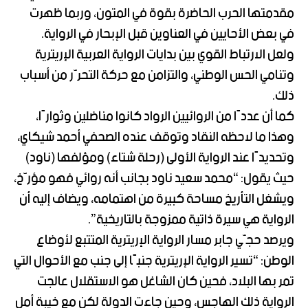
مقدمتها الحرب الحاضرة بقوة في المتون، وربما ظهرت
في بعض الأحايين في العناوين قبل الإبحار في الرواية.
ولعل الارتباط القوي بين بدايات الرواية العربية الإريترية
وتنامي الحس الوطني، والتزامن مع حركة التحرّر من أسباب
ذلك.
كما أن عددًا من الروائيين الرواد كانوا مناضلين وثوارًا،
وهذا ما لاحظه النقاد وتوقف عنده الصحفي أحمد شيكاي،
وتحديدًا عند الرواية الأولى (رحلة شتاء) ومؤلفها (ناود)
حيث يقول: “محمد سعيد ناود بجانب أنه روائي فهو مؤرّخ،
ويشغل التأريخ مساحة كبيرة من اهتمامه، ويضاف إليه أن
الرواية هي سيرة ذاتية ممزوجة بالتاريخية”.
ويرصد حجّي جابر مسار الرواية الإريترية المتتبع لأوضاع
الوطن: “تسير الرواية الإريترية جنبًا إلى جنب مع الأحوال التي
تمر بها البلاد، فحين كان الشاغل هو الاستقلال عالجت
الرواية ذلك الهاجس، وحين جاءت الدولة لكن مع خيبة أمل