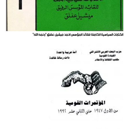
الكتابات السياسية الكاملة للقائد المؤسس احمد ميشيل عفلق "رحمه الله"