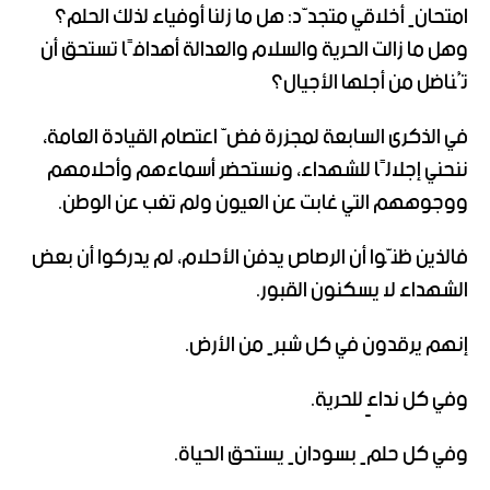
امتحانٍ أخلاقي متجدّد: هل ما زلنا أوفياء لذلك الحلم؟
وهل ما زالت الحرية والسلام والعدالة أهدافًا تستحق أن
تُناضل من أجلها الأجيال؟
في الذكرى السابعة لمجزرة فضّ اعتصام القيادة العامة،
ننحني إجلالًا للشهداء، ونستحضر أسماءهم وأحلامهم
ووجوههم التي غابت عن العيون ولم تغب عن الوطن.
فالذين ظنّوا أن الرصاص يدفن الأحلام، لم يدركوا أن بعض
الشهداء لا يسكنون القبور.
إنهم يرقدون في كل شبرٍ من الأرض.
وفي كل نداءٍ للحرية.
وفي كل حلمٍ بسودانٍ يستحق الحياة.