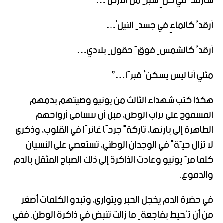
سأرقدُ في كلِّ شبرٍ من الأرضْ…
أرقدُ كالماءِ في جسدِ النيلْ…
أرقدُ كالشمسِ فوقَ حقولِ بلادي…
مثلي أنا ليس يسكنُ قبرًا…”
هكذا كتب شهداء الثالث من يونيو وصيتهم بدمهم
المسفوح على تراب الوطن، قبل أن تتسامى أرواحهم
الطاهرة إلى بارئها، تاركةً جرحًا غائرًا في القلوب، وذكرى
لا تزال حيّةً في الوجدان الوطني، تستعصي على النسيان
كلما مرّ يونيو وعادت الذاكرة إلى ذلك الصباح المثقل بالدم
والدموع.
في حضرة الدم يخجل الحبر ويتوارى، وتبدو الكلمات أصغر
من أن تُحيط بفاجعةٍ ما زالت تنبض في ذاكرة الوطن. ففي