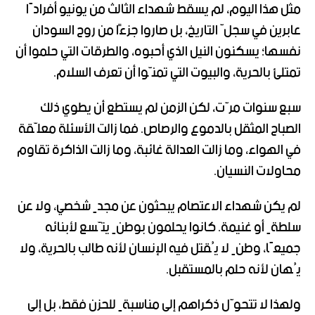
مثل هذا اليوم، لم يسقط شهداء الثالث من يونيو أفرادًا
عابرين في سجلّ التاريخ، بل صاروا جزءًا من روح السودان
نفسها؛ يسكنون النيل الذي أحبوه، والطرقات التي حلموا أن
تمتلئ بالحرية، والبيوت التي تمنّوا أن تعرف السلام.
سبع سنوات مرّت، لكن الزمن لم يستطع أن يطوي ذلك
الصباح المثقل بالدموع والرصاص. فما زالت الأسئلة معلّقة
في الهواء، وما زالت العدالة غائبة، وما زالت الذاكرة تقاوم
محاولات النسيان.
لم يكن شهداء الاعتصام يبحثون عن مجدٍ شخصي، ولا عن
سلطةٍ أو غنيمة. كانوا يحلمون بوطنٍ يتّسع لأبنائه
جميعًا، وطنٍ لا يُقتل فيه الإنسان لأنه طالب بالحرية، ولا
يُهان لأنه حلم بالمستقبل.
ولهذا لا تتحوّل ذكراهم إلى مناسبةٍ للحزن فقط، بل إلى