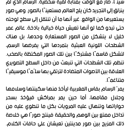
شيئًا، صار مع الوقت بمثابة لقية شخصية. الرسام الذي لم
ينزلق إلى التجريد كان يلج العالم مستعينًا بالصور. وهي صور
يستعيرها من الواقع. غير أنها ما أن تنتقل إلى سطح لوحته
حتى تبدو كما لو أنها تعيش حياة خيالية باذخة. عالم عمر
خليل لا يتشكل من الصور المستعارة وحدها، بل هناك
الشطحات اللونية العبثية بتمردها التي يفرضها الرسم،
لتشكل قاسمًا مشتركًا بين تلك الصور المكتظة بالصخب.
تنظم تلك الشطحات التي تنبعث من داخل السطح التصويري
العلاقة بين الأصوات المتضادة لترتقي بها سلّمًا موسيقيًا
متناغمًا.
يمرّ الرسام بفاس المغربية ليأخذ منها سكينتها وسلامها
وجلال مقامها، أما حين يمر بمراكش فيؤخذ بسحر
حواراتها وتنهال عليه المرويات بكل ما تنطوي عليه من
تداخل ممتع بين الوهم والحقيقة فينتج صورًا هي خلاصة
ذلك المزيج بين صور مدينتين تعيشان على حافات الكلام.