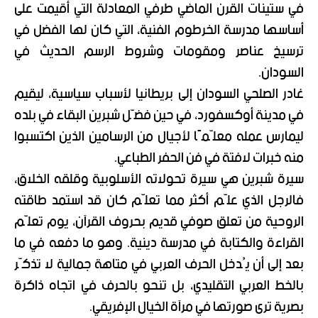
في ستينات القرن الماضي طرفي المعادلة التي أقيمت على
أساسها مدرسة الخرطوم الفنية، التي كان لها الفضل في
ترسيخ عناصر ومقومات وشروط الرسم الحديث في
السودان.
غادر الصلحي السودان إلى بريطانيا لأسباب سياسية، ليقيم
في مدينة أوكسفورد، في حين فضّل شبرين البقاء في بلده
ليمارس عمله معلّمًا لأجيال من الرسامين الذين اكتسبوا
منه خبرات لافتة في فن الحفر الطباعي.
سيرة شبرين هي سيرة تحولاته الأسلوبية وقلقه الخلاق،
فالرجل الذي علّم أكثر مما تعلّم كان قد استمد طاقته
الروحية من تعلق صوفي قديم بحروف القرآن، يوم تعلّم
القراءة والكتابة في مدرسة دينية. وهو ما دفعه في ما
بعد إلى أن يُدخل الحرف العربي في متاهة جمالية لا تذكّر
بالخط العربي التقليدي، بل تنحو بالحرف في اتجاه ذاكرة
بصرية ترى صورتها في مرآة الخيال الإفريقي.