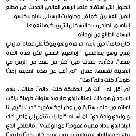
الحلول التي استفاد منها الرسم العالمي الحديث في مطلع
القرن العشرين، كما في محاولات الإسباني بابلو بيكاسو.
إبراهيم الصلحي سيد الأشكال التي يبتكرها نغمها
الرسام الطالع من لوحاته
كان صامتًا حين رأيته آخر مرة وهو يتوكأ على عصاه. قال لي
بمرح وهو يصافحني: “إبراهيم الصلحي لكن هذه المرة
بعصا”، ذكّرته بلقائنا قبل أكثر من عقد من الزمن في
المدينة نفسها. فقال: “لم أغب عن هذه المدينة زمنًا
طويلًا. كنت دائمًا هنا”.
لم أقل له: “أنت في الحقيقة كنتَ دائمًا هناك”، بلده
السودان هو ذلك الهناك الذي صار منذ سنوات طويلة يراقب
آهاته من خلف ستارة من مطر أوكسفورد “حيث أقيم أنا
وأولادي وأحفادي”. لم أسأله: “أما زلت تنتمي إلى ماضي ذلك
البلد الذي يزداد مصيره غموضًا مع الوقت؟”، فالصلحي الذي
يبلغ يومها التاسعة والثمانين من عمره، كان يومًا ما رمزًا