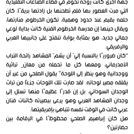
جهة أخرى. كانت روحه تحوم في فضاء الصناعات التقليدية
التي مرت العصور بها فلم تطحنها بل زادتها بريقًا. كان
حلمه يقيم عند حدود وهمية، تكون الخرطوم منارتها،
ويقال حينها إن مدرسة الخرطوم الفنية كانت بداية لوعي
جمالي جديد، هو بمثابة بوابة تنفتح على جانبيها العربي
والإفريقي.
“كان ضروريًا بالنسبة إليّ أن يشمّ المشاهد رائحة التراب
الأمدرماني، ومعها كل ما تحمله من معانٍ تراثية
ووجدانية وهو ينظر إلى اللوحة” يقول الصلحي من غير أن
يقلقه مصير لوحاته. لقد صارت تلك اللوحات جزءًا من تراث
الوجدان السوداني، بل إن قدرًا عظيمًا منها تسلل إلى
وجدان المشاهد العربي وهو يرعى ببصيرته كائنات فنان
عربي كانت في الوقت نفسه تتباهى بإفريقيتها.
هل كان إبراهيم الصلحي محظوظًا في الإقامة بين
حضارتين؟