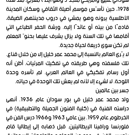
سوداني عتيق وأمريكي متجدّد وهو أيضًا مغربي. منذ سنة
1978، حين تأسّس موسم أصيلة الثقافي وسكان المدينة
الأطلسية يرونه وهو يمشي في دروب مدينتهم الضيقة،
قادمًا من بيته أو عائدًا إليه. ورشة الحفر الطباعي التي
أقامها في تلك السنة ولا يزال يشرف عليها بحنوّ المعلم
لم تكن سوى ذريعة لحياة جديدة.
لا يُرى العالم بالنسبة إلى محمد عمر خليل إلا من خلال قناع.
تلك فلسفته وهي طريقته في تفكيك المرئيات. أظن أنه
أول رسام تفكيكي في العالم العربي. لم تأسره وحدة
اللوحة. لا لشيء إلا لأنه لم يعش تلك الوحدة في حياته.
جسر بين عالمين
ولد محمد عمر خليل في بور سودان عام 1936. أنهى
دراسته الفنية في (كلية الفنون الجميلة والتطبيقية) في
الخرطوم عام 1959. بين عامي 1963 و1966 درس الفن في
فلورنسا ورافينا الإيطاليتين. قبل ذهابه إلى إيطاليا قام