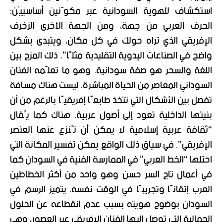
استكشاف للهوية السودانية عبر مكوّنين أساسييْن:
الحرف العربي من جهة، ومن الجهة الأخرى الزخرف
الإفريقي الذي تراه حولك في كل مكان، ويتبدى بشكل
واضح في الصناعات اليدوية التقليدية مثلًا”. ذلك المزج بين
اللغة والسحر هو صفة سودانية. وهو ما تعلّمه الفنان
السوداني المعاصر من الحياة المباشرة. ليست هناك مسافة
تفصل بين الأشكال التي تتخذ طابعًا إفريقيًا بالرغم من أن
بنيتها الداخلية تعود إلى أصول عربية. هناك كما يُقال
“ثقافة عربية إسلامية لا يمكن أن تُنزع عنها العنصر
الإفريقي”. في سياق ذلك الواقع يمكن تفسير المكانة التي
احتلها “الخط العربي” في الممارسة الفنية في السودان كما
في أعمال تاج السر حسن وهو واحد من أكثر الخطاطين
العرب إتقانًا وتجريبًا في الوقت نفسه. يتميز الرسم في
السودان بوضوح هويته بسبب عدم انقطاعه عن الحلول
الجمالية التي توصل إليها الفنان الإفريقي عبر العصور، وهي