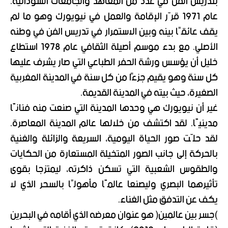
بتدريس الفن في عدد من المعاهد والجامعات السودانية.
عام 1971 قرّر الإقامة والعمل في نيويورك وهو ما لم
يقف عائقًا بينه وبين الاستمرار في تدريس الفن في وطنه
الأصلي. مع بدء موسم أصيلة الثقافي عام 1978 استطاع
خليل أن يؤسس ورشة الحفر الطباعي التي صار يشرف عليها
كل سنة وهو يقيم جزءًا من كل سنة في المدينة المغربية
الصغيرة، حيث بيته في المدينة القديمة.
غير أن نيويورك هي وحدها المدينة التي صنعت منه فنانًا
مدينيًا. لقد اكتشف من خلالها عالم المدينة المعاصرة.
لقد حلّت صور الحياة اليومية، السريعة والزائلة والغنية
بالحركة إلى جانب الصور المتخيلة المستعارة من الحكايات
والطقوس الشعبية التي تسكن ذاكرته، ليمتزجا بقوى
تأثيرهما البصري وليصنعا عالمًا مأهولًا بالسحر الذي لا
يكف عن التدفق مثل الغناء.
)جسر بين عالمين( هو عنوان معرضه الذي أقامه في البحرين