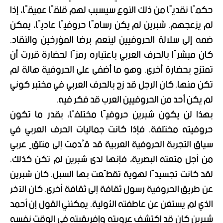
حكمًا نقديًا من ذلك النوع سيسبب لهم قلقًا عميقًا، إذا
لم يزعجهم. شبرين لم يكن رسامًا حروفيًا عاديًا، يمكن
ضمه إلى سلالة الحروفيين لينعم برضا المؤرخين والنقاد.
كان مبشرًا بالحرف العربي باعتباره رمزًا لحضارة قررت أن
تمتزج بحضارة أخرى. وهو ما أضفى على الحروفية هالة لم
تكن منها. كان الرجل قد زج بالحرف العربي في مختبر كوني
لم يكن أحد من الحروفيين العرب قد فكر فيه.
بهذا لن يكون شبرين حروفيًا مختلفًا، بقدر ما تكون
حروفيته مختلفة. فإذا كانت جماليات الحرف العربي في
سياق التجربة الحروفية العربية قد قُدمت إلى متلقٍ عربي
من أجل متعته البصرية، فإنها لدى شبرين لم تكن كذلك.
لقد كانت تجسيدًا لهوية تقطّعت بها السبل. كان شبرين
عن طريق الحروفية رسول ثقافة إلى ثقافة أخرى. كان الآخر
الذي لم يستغن عن عاطفته الأولية. يمكنني القول إن أحمد
شبرين كان قد اكتشف عروبته وإفريقيته في الوقت نفسه