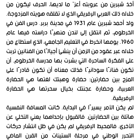
أخذ شبرين من عروبته أعزّ ما لديها، الحرف ليكون من
خلاله ذلك العربي الإفريقي الذي لا تقلقه هويته المزدوجة.
ولد أحمد شبرين عام 1931 في مدينة بربر. درس الفن في
الخرطوم، ثم انتقل إلى لندن منهيًا دراسته فيها عام
1960. يومها انخرط في التعليم الجامعي، الذي استطاع من
خلاله عبر عقود من الزمن أن ينشئ أجيالًا من الفنانين تربت
على الفكرة الساحرة التي بشرت بها مدرسة الخرطوم. أن
تكون فنانًا سودانيًا فذلك معناه أن تكون قادرًا على
المزج بين حضارتين: حضارة وهبتك لغتها هي الحضارة
العربية، وحضارة عجنتك بخيال سحرتها هي الحضارة
الإفريقية.
لم يكن الأمر يسيرًا في البداية. كانت المسافة النفسية
هائلة بين الحضارتين. فالقبول بإحداهما يعني التخلي عن
الأخرى. فالمحيط الإفريقي لم يكن في ظل انتشار حركات
التحرر الوطني في مرحلة الستينات من القرن الماضي