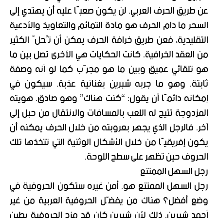
عن طريق الحرف العربي. لن يكون صعبًا عليه أن يهتدي إلى
السحر ما دام الحرف هو مادة التمائم والتعاويذ والأدعية
التقليدية، فعن طريق خرافة الحرف يمكن أن تُحلّ الكثير
من العقد الخرافية. كانت الحكايات هي الأخرى تصل بين ما
هو تلقائي عميق وبين ما هو مجرّب كما لو أنه وصفة
ثابتة. وهو ما جربه شبرين بغنائية عذبة. سيكون في
إمكانه دائمًا أن يقول: “كنت هناك” وهو صادق. هويته
المزدوجة تتيح له اللعب بالمسافات والانتقال من حبل إلى
آخر. فالرجل الذي يجهر بعروبته من خلال الحرف يمكنه أن
يكون إفريقيًا من خلال الأشكال الوثنية التي تتخذها تلك
الحروف حين تظهر على سطح اللوحة.
رجل السهل الممتنع
رجل السهل الممتنع هو. أمن غيره ستكون الحروفية في
وضع أفضل؟ هناك من يفضّل الحروفية العربية من غير
أحمد شبرين. ذلك لأن شبرين كان قد مزج الحروفية بطين