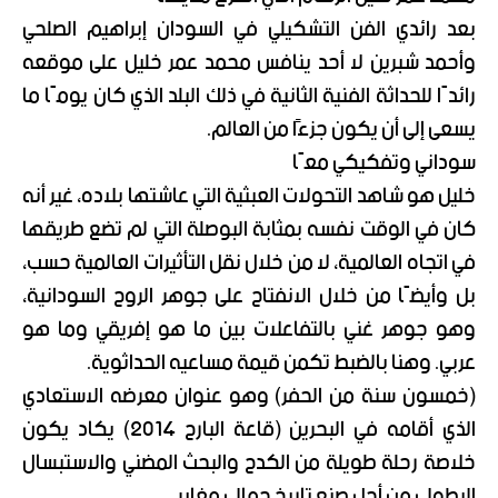
بعد رائدي الفن التشكيلي في السودان إبراهيم الصلحي
وأحمد شبرين لا أحد ينافس محمد عمر خليل على موقعه
رائدًا للحداثة الفنية الثانية في ذلك البلد الذي كان يومًا ما
يسعى إلى أن يكون جزءًا من العالم.
سوداني وتفكيكي معًا
خليل هو شاهد التحولات العبثية التي عاشتها بلاده، غير أنه
كان في الوقت نفسه بمثابة البوصلة التي لم تضع طريقها
في اتجاه العالمية، لا من خلال نقل التأثيرات العالمية حسب،
بل وأيضًا من خلال الانفتاح على جوهر الروح السودانية،
وهو جوهر غني بالتفاعلات بين ما هو إفريقي وما هو
عربي. وهنا بالضبط تكمن قيمة مساعيه الحداثوية.
(خمسون سنة من الحفر) وهو عنوان معرضه الاستعادي
الذي أقامه في البحرين (قاعة البارح 2014) يكاد يكون
خلاصة رحلة طويلة من الكدح والبحث المضني والاستبسال
البطولي من أجل صنع تاريخ جمالي مغاير.