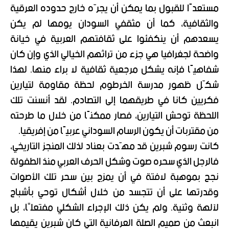
مستعدًا للقبول بما يمكن أن يجرّه خارج حدوده العرقية
والثقافية، كما أن مثقفي السودان يومها لم يكن
يسعدهم أن ينكفئوا على ثقافتهم العربية في خيانة
واضحة لجغرافيا هي جزء من تراثهم الخيالي الذي وإن كان
شفاهيًا فإنه يشكل مرجعية ثقافية لا براء منها. لهذا
شكّل ظهور مدرسة الخرطوم لحظة مقاومة لتيارين
فكريين كانا في طريقهما إلى التصادم. لقد أنسنت تلك
اللحظة توحش التيارين، فصار ممكنًا من خلال ما طرحته
من مقتربات أن يكون الرسام السوداني عربيًا من إفريقيا.
كانت رسوم شبرين قد مهّدت بعناد لذلك المنجز التاريخي،
فالرجل الذي سحره صوت وشكل الحرف العربي منذ الطفولة
نجح بموهبة لافتة في أن يمزج بين سحر تلك الأصوات
وقدرتها على أن تتجسد من خلال أشكال توحي بأشباح
لآلهة وثنية. ولم يكن ذلك الإجراء الشكلي مفتعلًا، بل
انبعث من صميم الصلة العرفانية التي كان شبرين يقيمها