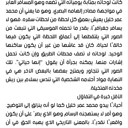
كانت لوحاته بمثابة يومياته التي تضعه وهو المسافر العابر
في مواجهة مصادر إلهامه البصري. وهو ما يعني أن محمد
عمر خليل يعيش بعمق كل لحظة من لحظات سفره. فهو لا
يسافر جغرافيًا، بقدر ما تحمله الموسيقى التي تنبعث من
الصور التي يلتقطها إلى أعماق اللحظة التي يكون فيها
خالقًا لحياة، كان قد عاشها من غير أن يكون ساكنها
الوحيد. لوحاته لا تصف محطات الطريق وإن كانت تحمل
إشارات منها. يمكنه بجرأة أن يقول: “إنها حياتي”. تلك
الصور التي تتجاور ويمتزج بعضها بالبعض الآخر هي في
النهاية مواد أحلامه الشخصية التي تندس بسلام بين ريش
مخدته المتخيلة.
الأقل خبرة في التفاؤل
أحيانًا يبدو محمد عمر خليل كما لو أنه ينزلق إلى التوضيح.
وهو أمر لا يستهجنه الرسام وهو الذي يصرّ على أن يكون
واقعيًا نقديًا، بالمعنى التاريخي الذي يهبه الحق في أن