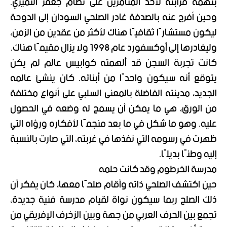
بتهمة قرابته لأحد المتآمرين على نظام جعفر النميري.
وحين أفرج عنه بالصدفة غادر الصلحي السودان إلى الدوحة
ليكون مستشارًا ثقافيًا هناك لأكثر من عقدين من الزمن،
وليغادرها إلى أوكسفورد عام 1998 ولا يزال مقيمًا هناك.
كانت تجربة السجن قد ألهمته كوابيس عالم لم يكن
يتوقع أنه سيكون واحدًا من أبنائه. كان ينشئ عالمه
الجديد، مدينته الفاضلة بالمعنى السلبي على أنواع مختلفة
من الورق، هي ما يمكن أن يسمح له وضعه في الحصول
عليه. وهو ما شكل في ما بعد منجمًا لأفكاره ورؤاه التي
ظهرت في رسومه التي نفذها في غربته، التي صارت بالنسبة
إليه وطنًا بديلًا.
مدرسة الخرطوم وقد كانت حلمه
حين اكتشف الصلحي ذاته وأقام صلحًا معها، كان يفكر أن
ذلك الصلح ربما سيكون نواة لقيام مدرسة فنية جديدة،
تجمع بين الحرف العربي من جهة وبين الزخرف الإفريقي من