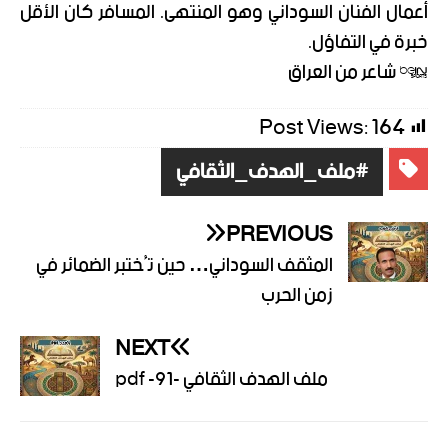
أعمال الفنان السوداني وهو المنتهى. المسافر كان الأقل
خبرة في التفاؤل.
* شاعر من العراق
Post Views:
164
#ملف_الهدف_الثقافي
PREVIOUS
المثقف السوداني… حين تُختبر الضمائر في
زمن الحرب
NEXT
ملف الهدف الثقافي -91- pdf