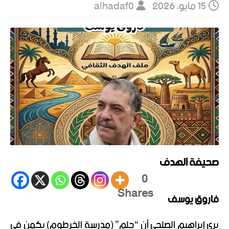
15 مايو، 2026
alhadaf0
صحيفة الهدف
0
Shares
فاروق يوسف
يرى إبراهيم الصلحي أن “حلم” (مدرسة الخرطوم) يكمن في