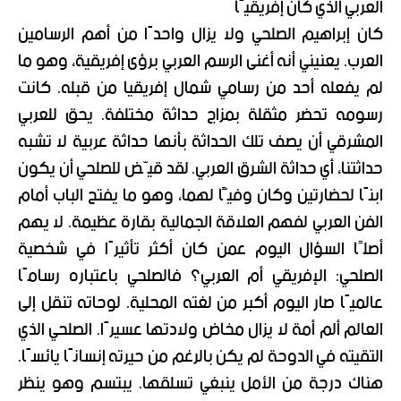
العربي الذي كان إفريقيًا
كان إبراهيم الصلحي ولا يزال واحدًا من أهم الرسامين
العرب. يعنيني أنه أغنى الرسم العربي برؤى إفريقية، وهو ما
لم يفعله أحد من رسامي شمال إفريقيا من قبله. كانت
رسومه تحضر مثقلة بمزاج حداثة مختلفة. يحق للعربي
المشرقي أن يصف تلك الحداثة بأنها حداثة عربية لا تشبه
حداثتنا، أي حداثة الشرق العربي. لقد قيّض للصلحي أن يكون
ابنًا لحضارتين وكان وفيًّا لهما، وهو ما يفتح الباب أمام
الفن العربي لفهم العلاقة الجمالية بقارة عظيمة. لا يهم
أصلًا السؤال اليوم عمن كان أكثر تأثيرًا في شخصية
الصلحي: الإفريقي أم العربي؟ فالصلحي باعتباره رسامًا
عالميًا صار اليوم أكبر من لغته المحلية. لوحاته تنقل إلى
العالم ألم أمة لا يزال مخاض ولادتها عسيرًا. الصلحي الذي
التقيته في الدوحة لم يكن بالرغم من حيرته إنسانًا يائسًا.
هناك درجة من الأمل ينبغي تسلقها. يبتسم وهو ينظر