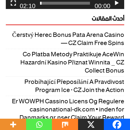
02:10
00:00
أحدث المقالات
Čerstvý Herec Bonus Pata Arena Casino
— CZ Claim Free Spins
Co Platba Metody Praktikuje AceWin
Hazardní Kasino Přiznat Winnita _ CZ
Collect Bonus
Probíhající Přeposílání A Pravdivost
Program Ice · CZ Join the Action
Er WOWPH Cassino Licens Og Regulere
casinonational-dk.com • inden for
Danmarks grænser Claim Your Reward
Jak Cvičí Důležitá Osoba Program Kvasí