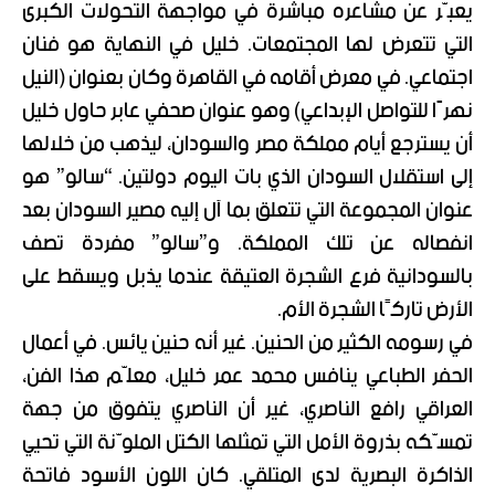
يعبّر عن مشاعره مباشرة في مواجهة التحولات الكبرى
التي تتعرض لها المجتمعات. خليل في النهاية هو فنان
اجتماعي. في معرض أقامه في القاهرة وكان بعنوان (النيل
نهرًا للتواصل الإبداعي) وهو عنوان صحفي عابر حاول خليل
أن يسترجع أيام مملكة مصر والسودان، ليذهب من خلالها
إلى استقلال السودان الذي بات اليوم دولتين. “سالو” هو
عنوان المجموعة التي تتعلق بما آل إليه مصير السودان بعد
انفصاله عن تلك المملكة. و”سالو” مفردة تصف
بالسودانية فرع الشجرة العتيقة عندما يذبل ويسقط على
الأرض تاركًا الشجرة الأم.
في رسومه الكثير من الحنين. غير أنه حنين يائس. في أعمال
الحفر الطباعي ينافس محمد عمر خليل، معلّم هذا الفن،
العراقي رافع الناصري، غير أن الناصري يتفوق من جهة
تمسّكه بذروة الأمل التي تمثلها الكتل الملوّنة التي تحيي
الذاكرة البصرية لدى المتلقي. كان اللون الأسود فاتحة