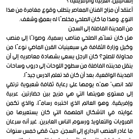
إنسانيتين، العربية والإفريقية؟
أعتقد أن مزاج الفنان المعاصر يتطلب وقوع مغامرة من هذا
النوع. وهذا ما كان الصلحي مخلصًا له بعمق وشغف.
من المدينة الفاضلة إلى السجن
هل كان تسلّم الصلحي مناصب رسمية، وصولًا إلى منصب
وكيل وزارة الثقافة في سبعينيات القرن الماضي نوعًا من
محاولة للصلح؟ كان الرجل يسعى بشهادة معاصريه إلى أن
ينقل مدينته الفاضلة من سطوح اللوحات إلى دروب وساحات
المدينة الواقعية، بعد أن كان قد تعلم الدرس جيدًا.
لقد انصبّ همّه يومها على رعاية ثقافة شعبوية ترتقي
إلى مستوى هويتها التي هي مزيج بين حضارتين، عربية
وإفريقية. وهو العالم الذي اختبره رسامًا، والذي تكمن
غوايته في الأشكال الملهمة التي كان يستعيرها من
المرويات والتعاويذ ورسوم الناس العابرين. غير أنه سرعان
ما غادر المنصب الإداري إلى السجن، حيث قضى خمس سنوات