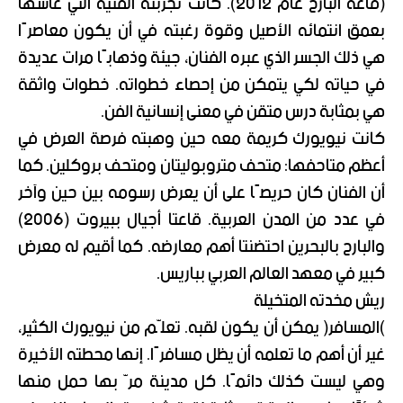
(قاعة البارح عام 2012). كانت تجربته الفنية التي عاشها
بعمق انتمائه الأصيل وقوة رغبته في أن يكون معاصرًا
هي ذلك الجسر الذي عبره الفنان، جيئة وذهابًا مرات عديدة
في حياته لكي يتمكن من إحصاء خطواته. خطوات واثقة
هي بمثابة درس متقن في معنى إنسانية الفن.
كانت نيويورك كريمة معه حين وهبته فرصة العرض في
أعظم متاحفها: متحف متروبوليتان ومتحف بروكلين. كما
أن الفنان كان حريصًا على أن يعرض رسومه بين حين وآخر
في عدد من المدن العربية. قاعتا أجيال ببيروت (2006)
والبارح بالبحرين احتضنتا أهم معارضه. كما أقيم له معرض
كبير في معهد العالم العربي بباريس.
ريش مخدته المتخيلة
)المسافر( يمكن أن يكون لقبه. تعلّم من نيويورك الكثير،
غير أن أهم ما تعلمه أن يظل مسافرًا. إنها محطته الأخيرة
وهي ليست كذلك دائمًا. كل مدينة مرّ بها حمل منها