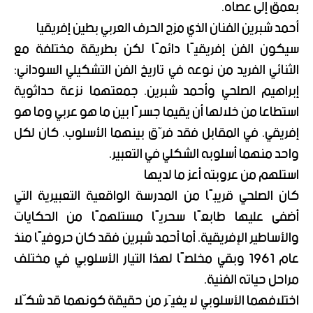
بعمق إلى عصاه.
أحمد شبرين الفنان الذي مزج الحرف العربي بطين إفريقيا
سيكون الفن إفريقيًا دائمًا لكن بطريقة مختلفة مع
الثنائي الفريد من نوعه في تاريخ الفن التشكيلي السوداني:
إبراهيم الصلحي وأحمد شبرين. جمعتهما نزعة حداثوية
استطاعا من خلالها أن يقيما جسرًا بين ما هو عربي وما هو
إفريقي. في المقابل فقد فرّق بينهما الأسلوب. كان لكل
واحد منهما أسلوبه الشكلي في التعبير.
استلهم من عروبته أعز ما لديها
كان الصلحي قريبًا من المدرسة الواقعية التعبيرية التي
أضفى عليها طابعًا سحريًا مستلهمًا من الحكايات
والأساطير الإفريقية. أما أحمد شبرين فقد كان حروفيًا منذ
عام 1961 وبقي مخلصًا لهذا التيار الأسلوبي في مختلف
مراحل حياته الفنية.
اختلافهما الأسلوبي لا يغيّر من حقيقة كونهما قد شكّلا