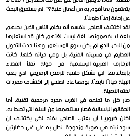
نفسه: “لماذا لا يقبل الناس على مثل تلك المعارض؟ لماذا لا
يتمتعون بما أقوم به من أعمال فنية؟”. لم يستغرق البحث
عن إجابة زمنًا طويلًا.
لقد اكتشف الصلحي بنفسه أنه يكلم الناس الذين يحبهم
بلغة لا يفهمونها. لغة ليست لغتهم كان قد استعارها
من الآخر، الذي لم يكن سوى المستعمر. وهنا حدث التحول
العظيم في مسيرته الفنية، بل وفي حياته كلها. كانت
الزخارف العربية-الإسلامية من حوله تملأ الفضاء
بإيقاعاتها التي تشكل خلفية للرقص الإفريقي الذي يهب
البيئة خيالًا نابضًا. يومها عاد الصلحي إلى اكتشاف مفردات
لغته الأصيلة.
صار كل ما تعلمه في الغرب مجرد مرجعية تقنية، أما
الحقائق الإنسانية فصار يستلهمها من البيئة التي تحيط به.
أكان ضروريًا أن يغترب الصلحي بفنه لكي يكتشف أن
سودانيته هي هوية مزدوجة، تطل به على غنى حضارتين