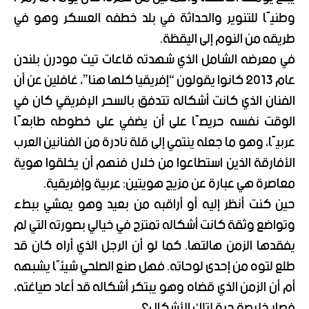
وطنيًا للتنوير والحداثة في بلد خطفه العسكر وهو في
طريقه من النوم إلى اليقظة.
في معرضه الشامل الذي شهدته قاعات تيت مودرن بلندن
عام 2013 كانوا يقولون “إفريقيا كلها هنا”، غافلين عن أن
الفنان الذي كانت أشكاله تتدفق بالسحر الإفريقي كان في
الوقت نفسه حريصًا على أن يضفي على خطوطه طابعًا
عربيًا، وهو ما جعله ينتمي إلى قلة نادرة من الفنانين العرب
الأفارقة الذين استطاعوا من خلال فنهم أن يخلقوا هوية
معاصرة هي عبارة عن مزيج هويتين: عربية وإفريقية.
حين كنت أنظر إليه أو أراقبه من بعيد وهو يمشي ببطء
وتواضع وثقة كانت أشكاله تمتزج في خيالي بصورته التي لم
يفقدها الزمن هالتها. كما لو أن الرجل الذي أراه كان قد
طلع لتوه من إحدى لوحاته. فهل صنع الصلحي شيئًا يشبهه
أم أن الزمن الذي قضاه وهو يبتكر أشكاله قد أعاد صياغته،
فصار خلاصة حية لتلك الأشكال؟