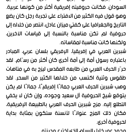
السودان. فكانت حروفيته إفريقية أكثر من كونها عربية.
وهو قول فيه الكثير من الافتراء على تجربة رجل كان يضع
التاريخ والجغرافيا على كفتي ميزان عادل، انتصر من خلاله إلى
حروفية لم تكن مناسبة بالنسبة إلى قياسات الآخرين،
ولكنها كانت مناسبة لمقاساته.
شبرين العربي في إفريقيا، الإفريقي بلسان عربي، المبادر
باعتباره رسول أمة إلى أمة أخرى كان أكثر من رسّام. لقد
حرّر الحرف العربي من طابعه المقدس ليزج به في متاهات
طقوس وثنية اكتسب من خلالها الكثير من السحر. لقد
وهب شبرين الحرف العربي جمالًا إفريقيًا، جمالًا لم يكن
يتوقع شيخ الحروفية آل سعيد وجوده، وإن كان لا يخفي
التطلع إليه. مزج شبرين الحرف العربي بالطبيعة الإفريقية،
فكان ذلك المزج عنوانًا لأنسنة ستكون بمثابة بداية
لحروفية أخرى.
محمد عمر خليل الرسام الذي اخترع مدينته