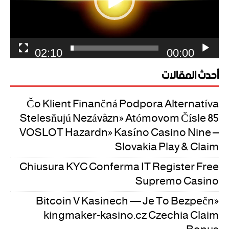
02:10
00:00
أحدث المقالات
Čo Klient Finančná Podpora Alternatíva
Stelesňujú Nezáväzné Atómovom Čísle 85
VOSLOT Hazardné Kasíno Casino Nine –
Slovakia Play & Claim
Chiusura KYC Conferma IT Register Free
Supremo Casino
Bitcoin V Kasinech — Je To Bezpečné
kingmaker-kasino.cz Czechia Claim