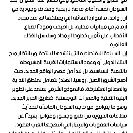
في الشرق والجنوب العالمي. وفي خضمّ هذا التحوّل، يجد
السودان نفسه أمام فرصة تاريخية ومخاطر وجودية في
آنٍ واحد، فالموارد الهائلة التي يمتلكها لم تعد مجرد
أرقام في ميزانيات محلية، بل أصبحت وقودًا لصراع
الأقطاب على تأمين خطوط الإمداد وسلاسل الغذاء
العالمية.
إنّ السيادة الاقتصادية التي ننشدها لا تتحقّق بانتظار منح
البنك الدولي أو وعود الاستثمارات الغربية المشروطة
بالتبعية السياسية، بل تبدأ من فهم الواقع الجديد، حيث
أصبح الشرق (الصين، روسيا، الهند) يتعامل بمنطق الندّية
والمصالح المشتركة. فالنموذج الشرقي يعتمد على تطوير
البنية التحتية والممرّات اللوجستية، كطريق الحرير الجديد،
وهو ما يتوافق مع حاجة السودان الماسّة لتحدّيث
قطاعاته الحيوية من طرق وجسور وموانئ، بعيدًا عن
سياسات العقوبات والابتزاز التي انتهجها الغرب لعقود.