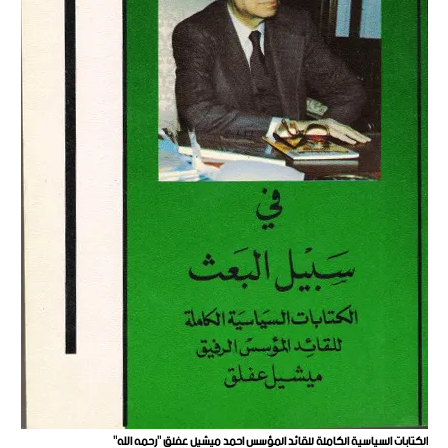
الكتابات السياسية الكاملة للقائد المؤسس احمد ميشيل عفلق "رحمه الله"