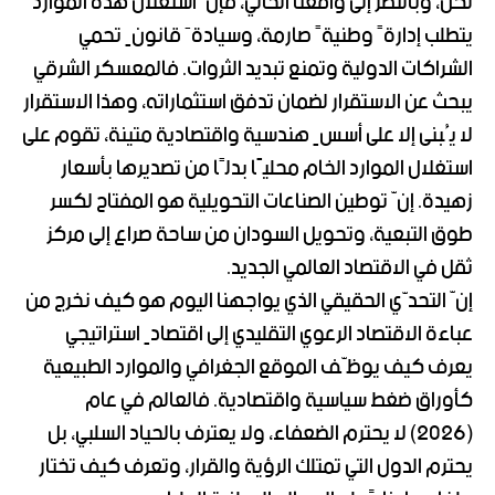
لكن، وبالنظر إلى واقعنا الحالي، فإنّ استغلال هذه الموارد
يتطلب إدارةً وطنيةً صارمة، وسيادةَ قانونٍ تحمي
الشراكات الدولية وتمنع تبديد الثروات. فالمعسكر الشرقي
يبحث عن الاستقرار لضمان تدفق استثماراته، وهذا الاستقرار
لا يُبنى إلا على أسسٍ هندسية واقتصادية متينة، تقوم على
استغلال الموارد الخام محليًا بدلًا من تصديرها بأسعار
زهيدة. إنّ توطين الصناعات التحويلية هو المفتاح لكسر
طوق التبعية، وتحويل السودان من ساحة صراع إلى مركز
ثقل في الاقتصاد العالمي الجديد.
إنّ التحدّي الحقيقي الذي يواجهنا اليوم هو كيف نخرج من
عباءة الاقتصاد الرعوي التقليدي إلى اقتصادٍ استراتيجي
يعرف كيف يوظّف الموقع الجغرافي والموارد الطبيعية
كأوراق ضغط سياسية واقتصادية. فالعالم في عام
(2026) لا يحترم الضعفاء، ولا يعترف بالحياد السلبي، بل
يحترم الدول التي تمتلك الرؤية والقرار، وتعرف كيف تختار