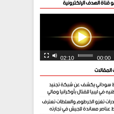
 قناة الهدف الإلكترونية
ل
يو
02:10
00:00
المقالات
 سوداني يكشف عن شبكة تجنيد
يه في ليبيا للقتال بأوكرانيا ومالي
درات تغزو الخرطوم والسلطات تعترف
 عناصر مساندة للجيش في تجارته