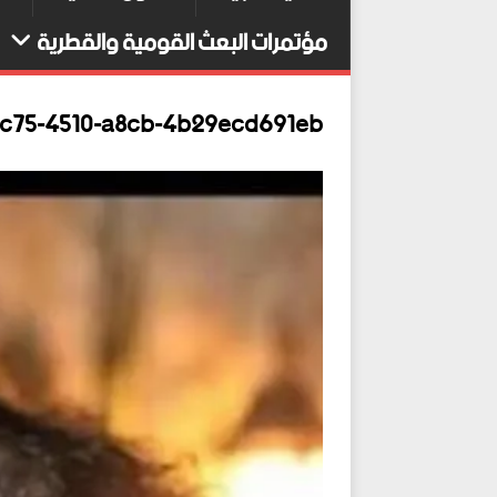
مؤتمرات البعث القومية والقطرية
c75-4510-a8cb-4b29ecd691eb