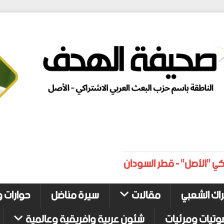
كي "الأصل" - قطر السودان
راك الشعبي
مقالات
سيرة مناضل
حوارات و
وتيات ومرئيات
شئون عربية وافريقية وعالمية