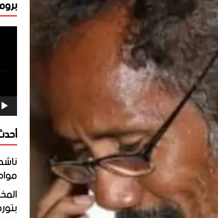
برومو
مشغ
الفيد
أحدث 
ناشط
مواطن
المخ
بتورط