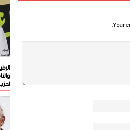
Your e
الرفي
والنا
لحزب 