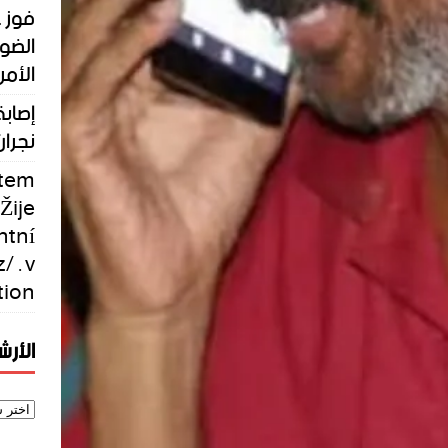
فوز ع
الضوء
الأمر
نجران
ntem
Žije
ntní
 . v
tion
الأر