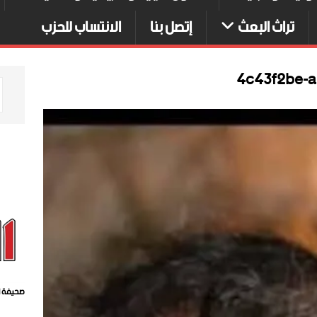
تراث البعث
إتصل بنا
الانتساب للحزب
4c43f2be-a
صحيفة ا