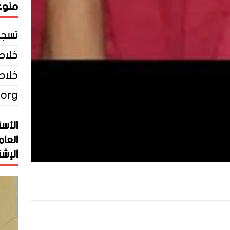
منوع
تسجي
خلاصات Feed 
خلاصة
.org
الأست
العام
الإشت