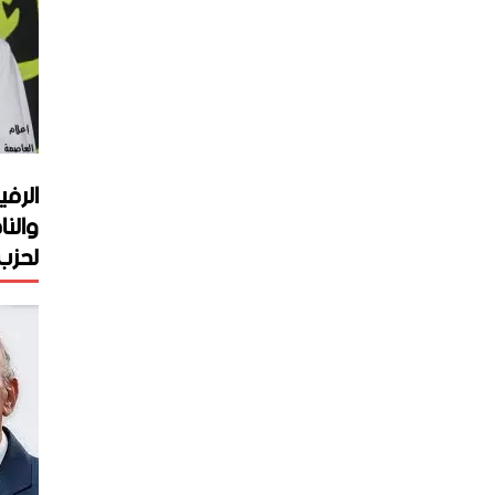
الرفي
والنا
لحزب 