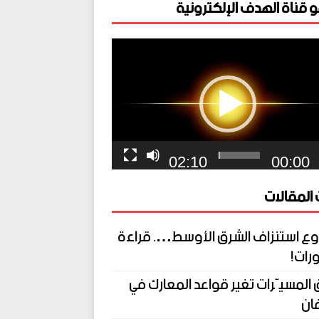
 قناة الهدف الإلكترونية
ل
يو
02:10
00:00
المقالات
ع استنزاف الشرق الأوسط…. قراءة
رات!
المسيّرات تغير قواعد المعارك في
ان