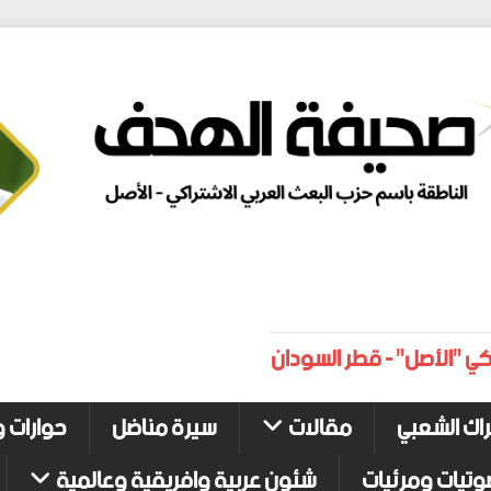
كي "الأصل" - قطر السودان
راك الشعبي
مقالات
سيرة مناضل
حوارات و
وتيات ومرئيات
شئون عربية وافريقية وعالمية