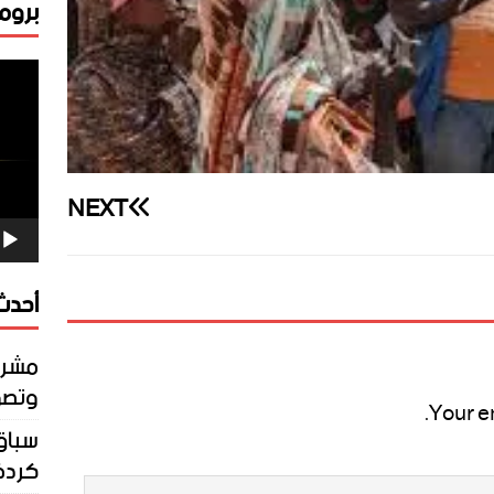
برومو
مشغ
الفيد
NEXT
أحدث 
مشرو
وتصو
Your e
سباق 
كردف