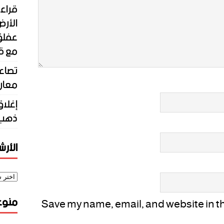
قراءة
الأرض
عفلق:
مع قو
تصاعد
معار
إغلاق
ذهب 
الأر
منوع
Save my name, email, and website in thi