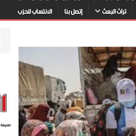
تراث البعث
إتصل بنا
الانتساب للحزب
صحيفة ا