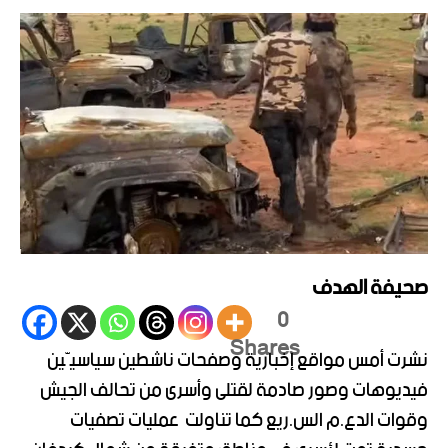
صحيفة الهدف
0
Shares
نشرت أمس مواقع إخبارية وصفحات ناشطين سياسيّين
فيديوهات وصور صادمة لقتلى وأسرى من تحالف الجيش
وقوات الدع.م الس.ريع كما تناولت
عمليات تصفيات