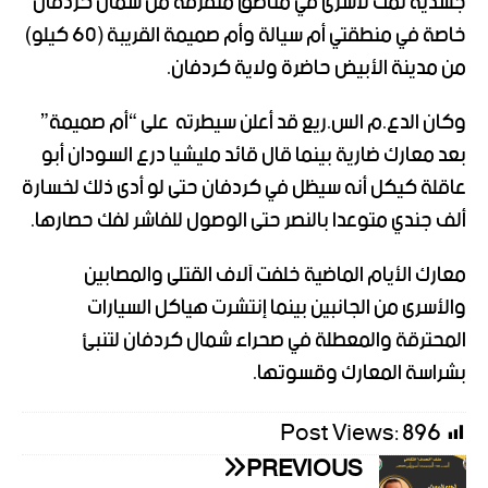
جسدية تمت لأسرى في مناطق متفرقة من شمال كردفان
خاصة في منطقتي أم سيالة وأم صميمة القريبة (60 كيلو)
من مدينة الأبيض حاضرة ولاية كردفان.
وكان الدع.م الس.ريع قد أعلن سيطرته
على “أم صميمة”
بعد معارك ضارية بينما قال قائد مليشيا درع السودان أبو
عاقلة كيكل أنه سيظل في كردفان حتى لو أدى ذلك لخسارة
ألف جندي متوعدا بالنصر حتى الوصول للفاشر لفك حصارها.
معارك الأيام الماضية خلفت آلاف القتلى والمصابين
والأسرى من الجانبين بينما إنتشرت هياكل السيارات
المحترقة والمعطلة في صحراء شمال كردفان لتنبئ
بشراسة المعارك وقسوتها.
Post Views:
896
PREVIOUS