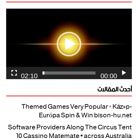
مشغل
الفيديو
02:10
00:00
أحدث المقالات
Themed Games Very Popular ◦ Közép-
Európa Spin & Win bison-hu.net
Software Providers Along The Circus Tent
10 Cassino Matemate • across Australia