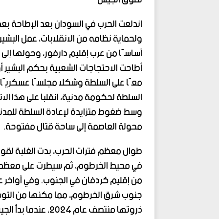
اندلعت الحرب في السودان بعد الإطاحة بعمر
ولحماية نظامه من الانقلابات، عمل البشير
أساسًا من عرب إقليم دارفور، وحولها إل
معًا على السلطة وشكلا مجلسًا عسكريًا م
محولة العاصمة إلى ساحة قتال مفتوحة.
طوال معظم فترات الحرب، بدت الغلبة لقوا
في محيط الخرطوم، ثم سيطرت على معظم دا
جنوب شرق الخرطوم، مما مكنها من التوسع 
ذروتها منتصف عام 2024، عندما بدأ الجيش هجومًا مضادًا على عدة جبهات في سبتمبر.