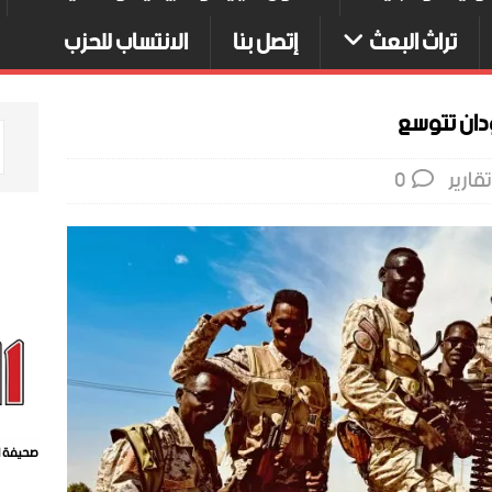
تراث البعث
إتصل بنا
الانتساب للحزب
ودان تتوسع
تقارير
0
صحيفة ا