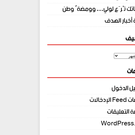
اتك تُرَع لولي… وومضةٌ وطن
أخبار الهدف
شيف
ات
ل الدخول
الإدخالات
 التعليقات
WordPress