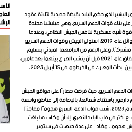
الأست
العام
 البشير الذي حكم البلاد بقبضة حديدية لثلاثة عقود.
الإشت
 على بناء قوات الدعم السريع، وهي ميليشيا مجندة
ى قوة شبه عسكرية تنافس الجيش النظامي. وعندما
أطاحت الاحتجاجات الشعبية بحكم البشير أوائل عام 2019، استولى الجيش وقوات الدعم السريع
شتركًا. وعلى الرغم من التزامهما المبدئي بتسليم
السلطة لحكومة مدنية، انقلبا على هذا الاتفاق عام 2021 قبل أن ينشب الصراع بينهما بعد عامين،
وسط ضغوط متزايدة لإعادة السلطة للمدنيين. بدأت المعارك في الخرطوم في 15 أبريل 2023،
ت الدعم السريع، حيث فرضت حصارًا على مواقع الجيش
رفور باستثناء شمالها، بالإضافة إلى مناطق واسعة
من إقليم كردفان في الجنوب. وفي أواخر عام 2023، شنت قوات الدعم السريع هجومًا مفاجئًا
أكثر في قلب البلاد النهري. إلا أن مكاسبها بلغت