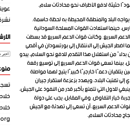
ودًا حثيثة لدفع الأطراف نحو محادثات سلام.
عوين
نشرة 
 يواجه البلد والمنطقة المحيطة به لحظة حاسمة.
ارس، حينما استعادت القوات المسلحة السودانية
الأر
لدعم السريع. وكانت قوات الدعم السريع قد بسطت
ما اضطر الجيش إلى الانتقال إلى بورتسودان في أقصى
ن بدلاً من استغلال هذا التقدم للدفع نحو السلام، يبدو
ل، بينما تسعى قوات الدعم السريع إلى توسيع رقعة
منوع
ين يتلقيان دعمًا خارجيًا كبيرًا يتيح لهما مواصلة
 إلى تفتيت البلاد، ويهدد بزعزعة استقرار جيران
تسجي
بغي للدول التي تتمتع بأكبر قدر من النفوذ على الجيش،
خلاصات Feed 
بة خيار التفاوض. وفي المقابل، يجب على دولة
 لقوات الدعم السريع، أن تسعى إلى تهدئة مع الجيش
خلاصة
اح محادثات السلام.
.org