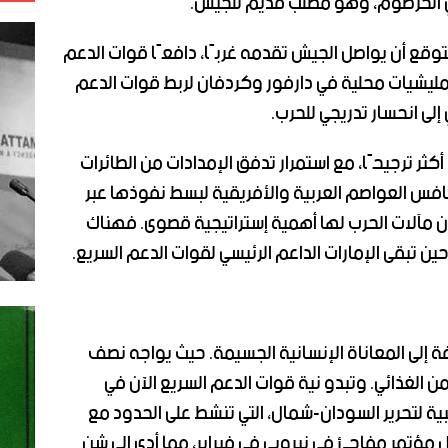
ي الخرطوم، وهو مطلب قديم للجيش.
لمتوقع أن يواصل الجيش تقدمه غربًا، دافعًا قوات الدعم
 مليشيات محلية في دارفور وكردفان لربط قوات الدعم
لى انحسار تدريجي للحرب.
كثر ترجيحًا، مع استمرار تدفق الإمدادات من الطائرات
تنافس العواصم العربية والأفريقية لبسط نفوذها عبر
 أن مآلات الحرب لها أهمية إستراتيجية قصوى. فهناك
 تبقى الإمارات الداعم الرئيسي لقوات الدعم السريع.
ة إلى المعاناة الإنسانية الجسيمة. حيث يواجه نصف
من الغذائي. وتبدو نية قوات الدعم السريع الآن في
ية لتحرير السودان-شمال، التي تنشط على الحدود مع
 مؤتمر مفاجئ في نيروبي في فبراير، مما أدى إلى شن