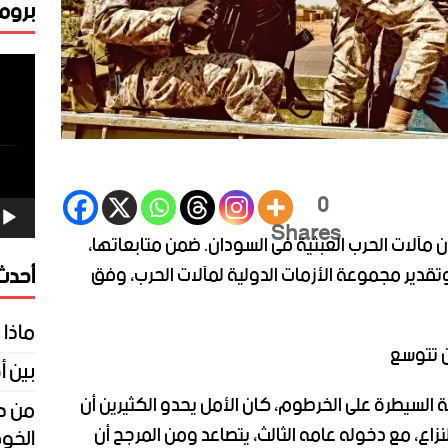
برومو
مشغ
الفيد
0
Shares
ن مآلات الحرب العبثية فى السودان. ضمن متابعاتها،
أحدث 
وتقدير مجموعة الأزمات الدولية لمآلات الحرب، وفق
ماذا 
ن تتوسع
بين أ
 السيطرة على الخرطوم، كان الأمل يحدو الكثيرين أن
لنزاع، مع دخوله عامه الثالث، يتصاعد ومن المرجح أن
الخوف