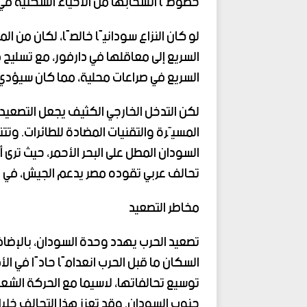
خصوصًا انسحابها من الأحياء السكنية ف
لو كان النزاع سودانيًا خالصًا، لكان من ا
السريع إلى معاقلها في دارفور، مع تسليح
السريع في صراعات محلية، مما كان سيؤدي إ
لكن التدخل الخارجي الكثيف يجعل التصعيد أ
المسيّرة والتقنيات المضادة للطائرات. وت
السودان المطل على البحر الأحمر، حيث ترى
تحالف عربي تقوده مصر يدعم الجيش، في حين
مخاطر التصعيد
تصعيد الحرب يهدد وحدة السودان، بالإضاف
السكان ما قبل الحرب انعدامًا حادًا في الأ
توسيع تحالفاتها، لاسيما مع الحركة الشعب
جنوب السودان. وقد تعزز هذا التحالف خلال