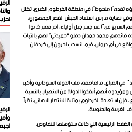
الرفي
 الجيش وحلفاؤه تقدمًا ملحوظًا في منطقة الخرطوم الكبرى، تكلل
والنا
وفي نهاية مارس، استعاد الجيش القصر الجمهوري،
لحزب 
 السريع غربًا عبر جسر جبل أولياء، آخر معبر كانوا
ة قائدهم محمد حمدان دقلو “حميدتي” لهم بالثبات
واقع في أم درمان، فيما انسحب آخرون إلى كردفان
ا في الصراع. فالعاصمة، قلب الدولة السودانية وأكبر
 ومؤيدوه أنهم أنقذوا الدولة من الانهيار. بالنسبة
 فإن استعادة الخرطوم بمثابة الانتصار النهائي، نظراً
الرفي
ف الغربية والجنوبية.
وأمي
الضغط الرئيسية التي كانت ستؤهلها للتفاوض،
لجبهة