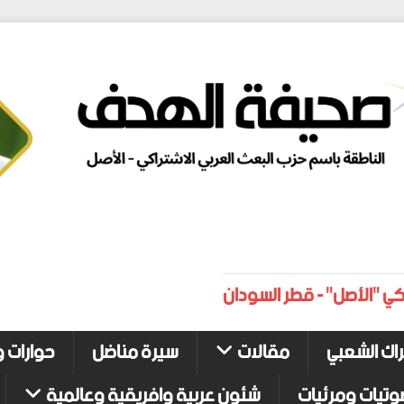
كي "الأصل" - قطر السودان
راك الشعبي
مقالات
سيرة مناضل
حوارات و
وتيات ومرئيات
شئون عربية وافريقية وعالمية