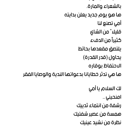
بالشعراء والمارة.
ها هو يوم جديد يعلن بدايته
أمي تصنع لنا
قليلاً من الشاي
كثيراً من الدفء
يلتصق مقعدها بحائط
يحاول (قدر القدرة)
الاحتفاظ بوقاره
ها هي تدثر خطايانا بدعواتها الندية والوصايا الفقر
لك السلام يا أمي
امنحيني ..
رشفة من انتماء ثدييك
همسة من عصير شفتيك
نظرة من نشيد عينيك