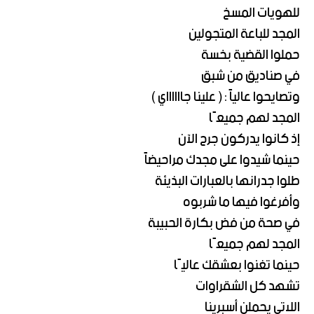
للهويات المسخ
المجد للباعة المتجولين
حملوا القضية بخسة
في صناديق من شبق
وتصايحوا عالياً : ( علينا جااااااي )
المجد لهم جميعًا
إذ كانوا يدركون جرح الآن
حينما شيدوا على مجدك مراحيضاً
طلوا جدرانها بالعبارات البذيئة
وأفرغوا فيها ما شربوه
في صحة من فض بكارة الحبيبة
المجد لهم جميعًا
حينما تغنوا بعشقك عاليًا
تشهد كل الشقراوات
اللاتي يحملن أسبرينا