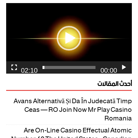
مشغل
الفيديو
02:10
00:00
أحدث المقالات
Avans Alternativă Și Da În Judecată Timp
Ceas — RO Join Now Mr Play Casino
Romania
Are On-Line Casino Effectual Atomic