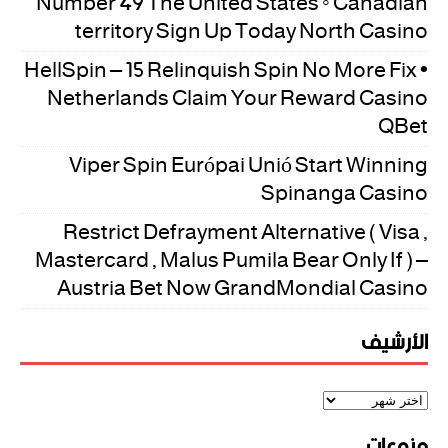
Number 49 The United States ◦ Canadian
territory Sign Up Today North Casino
HellSpin – 15 Relinquish Spin No More Fix •
Netherlands Claim Your Reward Casino
QBet
Viper Spin Európai Unió Start Winning
Spinanga Casino
Restrict Defrayment Alternative ( Visa ,
Mastercard , Malus Pumila Bear Only If ) –
Austria Bet Now GrandMondial Casino
الأرشيف
منوعات