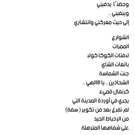
وحضنًا يدفيني
وينفيني ..
إلى حيث معركتي وانتشاري
الشوارع
الممرات
لافتات الكوكا كولا
بائعات الشاي
جنت الشماسة
الشحاذين .. يا اااالهي ..
كرنفال قميء
يجري في أوردة المدينة التي
لم تفرغ بعد من تكوير ( سفة)
من الإحباط الجيد
على شفاهها المترهلة