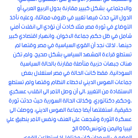
والاجتماعي، بشكل كبيير مقارنة بدول الربيع العربي،أو
الدول التي حدث فيها تغيير في ظروف مماثلة، وعليه نأخذ
الأوضاع في ثورة مصر مثلا كادت أن تؤدي الى انفلات أمني
شامل في ظل حكم جماعة الاخوان، وانهيار اقتصادي كبير
حينها ، لذلك نجد أن القوى السياسية في مصر وقتها لم
تستطع قراءة المشهد السياسي بشكل صحيح، ولم تكن
هناك جبهات حزبية متأصلة مقارنة بالحالة السياسية
السودانية، فقط كانت الحالة في مصر استغلال بعض
جماعات الهوس الديني لاخطاء النظام وقتها ولم تستطع
الاستفادة من التغيير ،الى أن وصل الأمر الى انقلاب عسكري
،وحكم دكتاتوري، وكذلك الحالة السورية حيث حدثت ثورة
حقيقية، استغلتها أيضا جماعة الهوس الديني، ووصلت الى
عسكرة الثورة وشجعت على العنف ونفس الأمر ينطبق علي
ليبيا واليمن وتونس٠٠٠ الخ
الوضع في السودان كان مختلفا، اذ استطاعت القوى