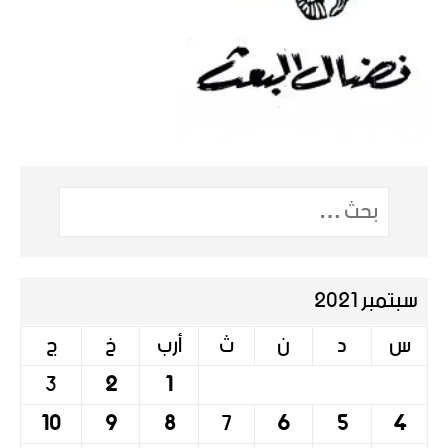
سبتمبر 2021
س
د
ن
ث
أرب
خ
ج
3
2
1
10
9
8
7
6
5
4