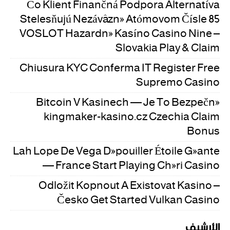
Čo Klient Finančná Podpora Alternatíva
Stelesňujú Nezáväzné Atómovom Čísle 85
VOSLOT Hazardné Kasíno Casino Nine –
Slovakia Play & Claim
Chiusura KYC Conferma IT Register Free
Supremo Casino
Bitcoin V Kasinech — Je To Bezpečné
kingmaker-kasino.cz Czechia Claim
Bonus
Lah Lope De Vega Dépouiller Étoile Géante
— France Start Playing Chéri Casino
Odložit Kopnout A Existovat Kasino –
Česko Get Started Vulkan Casino
الأرشيف