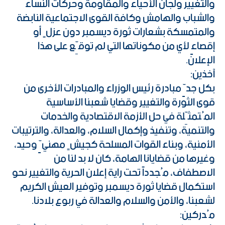
والتغيير ولجان الأحياء والمقاومة وحركات النساء
والشباب والهامش وكافة القوى الاجتماعية النابضة
والمتمسكة بشعارات ثورة ديسمبر دون عزلٍ أو
إقصاءٍ لأي من مكوناتها التي لم توقِّع على هذا
الإعلان.
آخذين:
بكل جدٍّ مبادرة رئيس الوزراء والمبادرات الأخرى من
قوى الثورة والتغيير وقضايا شعبنا الأساسية
المُتمثِّلة في حل الأزمة الاقتصادية والخدمات
والتنمية، وتنفيذ وإكمال السلام، والعدالة، والترتيبات
الأمنية، وبناء القوات المسلحة كجيشٍ مهنيٍّ وحيد،
وغيرها من قضايانا الهامة، كان لا بد لنا من
الاصطفاف، مُجدداً تحت راية إعلان الحرية والتغيير نحو
استكمال قضايا ثورة ديسمبر وتوفير العيش الكريم
لشعبنا، والأمن والسلام والعدالة في ربوع بلادنا.
مُدركين: