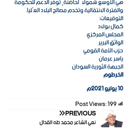
هي الأوسع شمولاً لحاضنةٍ توفر الدعم للحكومة
والفترة الانتقالية وتخدم مصالح البلاد العُليا.
التوقيعات:
كمال بولاد
المجلس المركزي
الواثق البرير
حزب الأمة القومي
ياسر عرمان
الجبهة الثورية السودان
الخرطوم
10 يوليو 2021م
Post Views:
199
PREVIOUS
نعي الشاعر محمد طه القدال