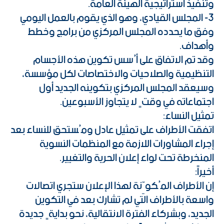
وتنفيذ استراتيجية الهيئة العامة.
3- المجلس القيادي، وهو الذي يقوم بالعمل اليومي
وفق ما يحدده المجلس المركزي من برامج وخطط
وأهداف.
وقد تم الاتفاق على أُسس تكوين هذه الأجسام
التنظيمية والصلاحيات والاختصاصات لكل مؤسسة،
وسيعقد المجلس المركزي بتكوينه الجديد أول
اجتماعاته في وقتٍ لا يتجاوز الأسبوعين.
تمثيل النساء:
اتفقت الأطراف على تمثيل عادل ومُستحق للنساء بعد
إجراء المشاورات اللازمة مع المنظمات النسوية
المنخرطة تحت لواء إعلان الحرية والتغيير.
أخيراً:
إن الأطراف المُكوِّنة لهذا الإعلان ستجري اتصالات
واسعة بالأطراف التي لم تشارك بعد في التكوين
الجديد، وبشركاء الفترة الانتقالية، نحو بدايةٍ جديدة