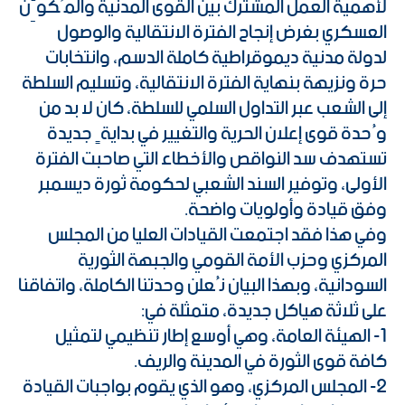
لأهمية العمل المشترك بين القوى المدنية والمُكوِّن
العسكري بغرض إنجاح الفترة الانتقالية والوصول
لدولة مدنية ديموقراطية كاملة الدسم، وانتخابات
حرة ونزيهة بنهاية الفترة الانتقالية، وتسليم السلطة
إلى الشعب عبر التداول السلمي للسلطة، كان لا بد من
وُحدة قوى إعلان الحرية والتغيير في بدايةٍ جديدة
تستهدف سد النواقص والأخطاء التي صاحبت الفترة
الأولى، وتوفير السند الشعبي لحكومة ثورة ديسمبر
وفق قيادة وأولويات واضحة.
وفي هذا فقد اجتمعت القيادات العليا من المجلس
المركزي وحزب الأمة القومي والجبهة الثورية
السودانية، وبهذا البيان نُعلن وحدتنا الكاملة، واتفاقنا
على ثلاثة هياكل جديدة، متمثلة في:
1- الهيئة العامة، وهي أوسع إطار تنظيمي لتمثيل
كافة قوى الثورة في المدينة والريف.
2- المجلس المركزي، وهو الذي يقوم بواجبات القيادة