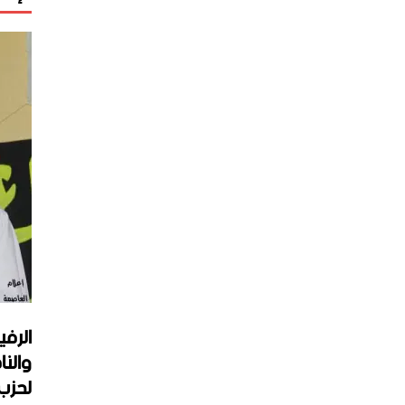
الرفي
والنا
لحزب 