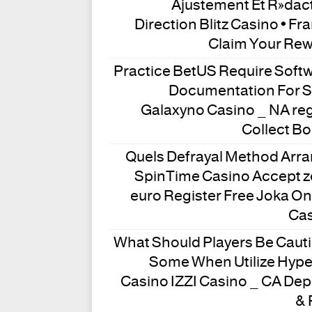
Ajustement Et Rédac
Direction Blitz Casino • Fr
Claim Your Re
Practice BetUS Require Soft
Documentation For S
Galaxyno Casino _ NA re
Collect B
Quels Defrayal Method Arr
SpinTime Casino Accept 
euro Register Free Joka On
Ca
What Should Players Be Caut
Some When Utilize Hyp
Casino IZZI Casino _ CA Dep
& 