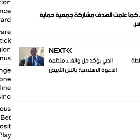
tion
ance
آن، كما علمت الهدف مشاركة جمعية حماية
ward
ر.
ware
tick
gion
NEXT
onus
لطة
الضي يؤكد حل والغاء منظمة
ange
الدعوة الاسلامية بالنيل الأبيض
zone
line
sino
ious
eBet
osit
Play