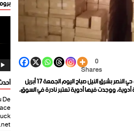
برومو
مشغ
الفيد
0
Shares
تمكنت مباحث التموين ولجان مقاومة حي النصر بشرق النيل صباح اليوم الجمعة 17 أبريل
أحدث 
كة أدوية، ووجدت فيها أدوية تعتبر نادرة في السوق،
u De
pace
Luck
net/