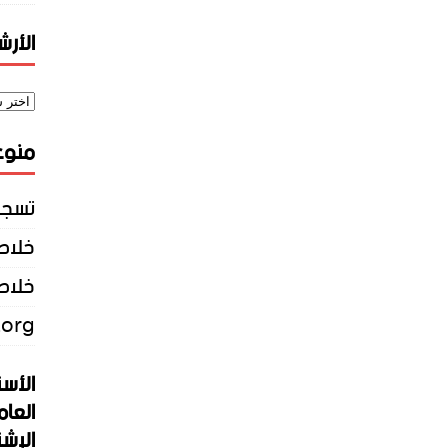
الأر
منوع
تسجي
خلاصات Feed 
خلاصة
.org
الأست
العام
الإشت