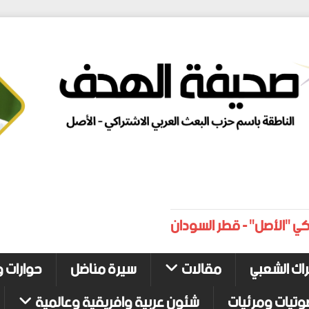
كي "الأصل" - قطر السودان
راك الشعبي
مقالات
سيرة مناضل
حوارات و
وتيات ومرئيات
شئون عربية وافريقية وعالمية