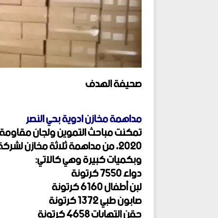
صحيفة الهدف
مداهمة مخازن ادوية بحي النصر
2020، من مداهمة ثلاثة مخازن لشر
وبكميات كبيرة وهي كالآتي:
دواء 7550 كرتونة
لبن أطفال 6160 كرتونة
صابون طبي 1372 كرتونة
حقن التهابات 4658 كرتونة