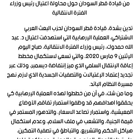
من قيادة قطر السودان حول محاولة اغتيال رئيس وزراء
الفترة الانتقالية
تدين بشدة، قيادة قطر السودان لحزب البعث العربي
الاشتراكي، العملية الإرهابية التي استهدفت اغتيال د. عبد
الله حمدوك، رئيس وزراء الفترة الانتقالية، صباح اليوم
الإثنين 9 مارس 2020، والتي تسعى لاستكمال مخطط
إعاقة الإنتقال السلمي الذي ميز إنتفاضة ديسمبر، وذلك عبر
تجديد إعتماد الإغتيالات والتصفيات الجسدية الذي لازم نهج
مسيرة النظام البائد.
وما من شك، في أن من خططوا لهذه العملية الإرهابية كي
يحققوا اهدافهم قد وظفوا استمرار تفاقم الأوضاع
المعيشية، واستمرار تصاعد الاسعار، والتدهور المستمر في
قيمة الجنية، والتشعب في ملف السلام، وعدم استكمال
هياكل الحكم والتشريع، والتباطؤ في تصفية التمكين،