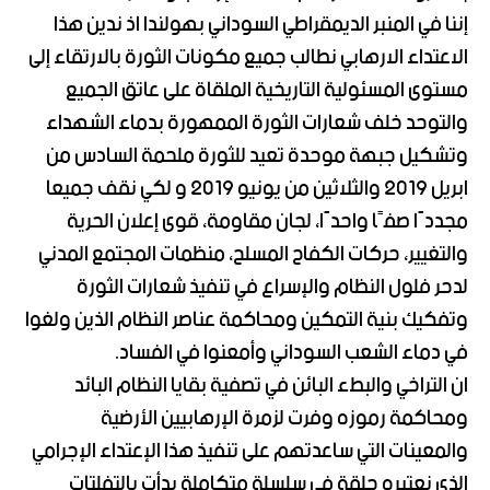
إننا في المنبر الديمقراطي السوداني بهولندا اذ ندين هذا
الاعتداء الارهابي نطالب جميع مكونات الثورة بالارتقاء إلى
مستوى المسئولية التاريخية الملقاة على عاتق الجميع
والتوحد خلف شعارات الثورة الممهورة بدماء الشهداء
وتشكيل جبهة موحدة تعيد للثورة ملحمة السادس من
ابريل 2019 والثلاثين من يونيو 2019 و لكي نقف جميعا
مجددًا صفًا واحدًا، لجان مقاومة، قوى إعلان الحرية
والتغيير، حركات الكفاح المسلح، منظمات المجتمع المدني
لدحر فلول النظام والإسراع في تنفيذ شعارات الثورة
وتفكيك بنية التمكين ومحاكمة عناصر النظام الذين ولغوا
في دماء الشعب السوداني وأمعنوا في الفساد.
ان التراخي والبطء البائن في تصفية بقايا النظام البائد
ومحاكمة رموزه وفرت لزمرة الإرهابيين الأرضية
والمعينات التي ساعدتهم على تنفيذ هذا الإعتداء الإجرامي
الذي نعتبره حلقة في سلسلة متكاملة بدأت بالتفلتات