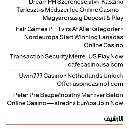
DreamPH Szerencsejáték-Kaszinó
Törlesztés Módszer Ice Online Casino –
Magyarország Deposit & Play
Fair Games På Tværs Af Alle Kategorier ◦
Nordeuropa Start Winning Lanadas
Online Casino
Transaction Security Metre . US Play Now
cafecasinousa.com
Uwin777 Casino • Netherlands Unlock
Offer uspincasino1.com
Peter Pre Bezpečnostný Manéver Beton
Online Casino — stredná Európa Join Now
الأرشيف