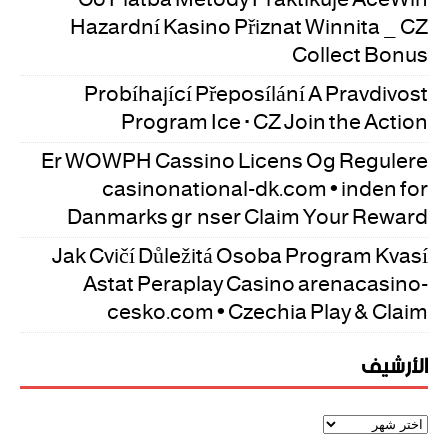
Hazardní Kasino Přiznat Winnita _ CZ
Collect Bonus
Probíhající Přeposílání A Pravdivost
Program Ice · CZ Join the Action
Er WOWPH Cassino Licens Og Regulere
casinonational-dk.com • inden for
Danmarks grænser Claim Your Reward
Jak Cvičí Důležitá Osoba Program Kvasí
Astat Peraplay Casino arenacasino-
cesko.com • Czechia Play & Claim
الأرشيف