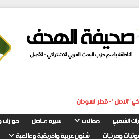
كي "الأصل" - قطر السودان
راك الشعبي
مقالات
سيرة مناضل
حوارات و
وتيات ومرئيات
شئون عربية وافريقية وعالمية