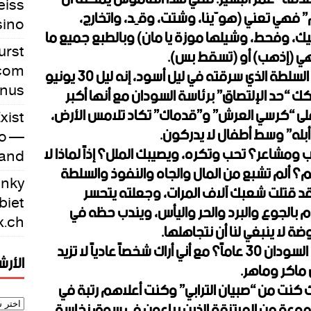
eiss
م” فهي تعني (هوّينا، وشتت، وقِد، واتخارج،
sino
يك، وفحط، وشيلها موزة يا مان) وبالطبع جميع ما
urst
ي (إذهب) أو (تسقط بس).
.com
يعني تفضل سيدي الرئيس وأترك كرسي السلطة الذي سرقته في ليل أسود، إنه ليل 30 يونيو
onus
كك “حد الإلتصاق” برئاسة السودان مع أنها أكبر
ى “كرسي العرش” و”قدماك” تكاد تلامس الأرض،
xist
بله” وسط أطفال لا يدركون.
no —
 ومشاعر؟ تحب وتكره، ويصيبك الملل؟ إذاً لماذا لا
land
؟ ألم تشبع من المال والجاه والنفوذ والسلطة
inky
قد قتلت شعبك آلاف المرات، وجعلته يتحسر
biet
 بالجوع والبرد والحر واليأس، ويندب حظه في
x.ch
لا ينبغي لنا أن نتجاهلها.
لماذا أنت بالذات سيدي الرئيس من حكم السودان 30 عاماً؟ مع أني أراك شخصاً عادياً لا تزيد
الأر
 ماكر وماهر.
 كنت من “صبيان الترابي” وكنت أعلاهم رتبة في
وعة من المرتزقة الذين يباعون في سوق نخاسة