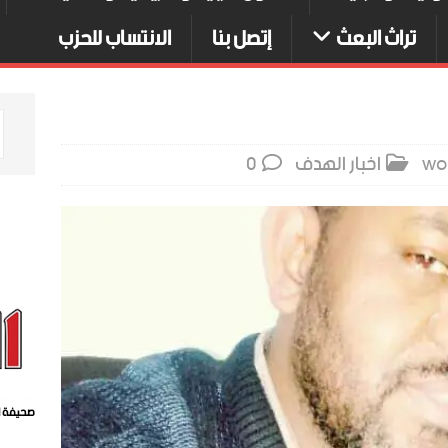
تراث البعث
إتصل بنا
الانتساب للحزب
wo
اخبار الهدف
0
صحيفة ا