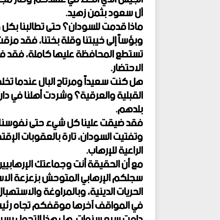
آل سعود بثمن زهيد.
ماذا قدمت للسودان؟ حتى تطالبنا بكل وق
وبؤساً إلى خيبتنا وقلة بختنا، فقد مزقت
تستطع المحافظة عليها كاملة، فقد ف
الاحتضار.
هل كنت سعيداً ومرتاح البال عندما تخ
القبلية والعرقية؟ وشردت أهلنا في د
بلدهم.
فقد ضيقت علينا كل شيء حتى نفوسنا، 
وتفتيت السودان، تارة بالعقوبات الإقت
الراعية للإرهاب.
مع أن الحقيقة أنت وجماعتك الإرهابيين
سجلكم الإرهابي المتوحش بزعزعة الاس
الحريات الدينية، وبالمراوغة والاستهب
في المواقف آخرها موقفكم تجاه رئيس ا
دامت سبع سنوات. هل هذا التحول بسبب 