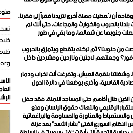
منوع
احة أن نُعطيك مهلة أخرى لتزيدنا فقراً إلى فقرنا،
 بلدنا بالحروب والكوارث والمجاعات، حتى أنك لم
تسجي
صلت جنوبها عن شمالها، وما بقي في طور
خلاصات Feed 
لصت من جنوبنا؟ ثم تركته يتقطع ويتمزق بالحروب
خلاصة
ارفور؟ وجعلتهم لاجئين ونازحين ومشردين داخل
.org
وشغلتنا بلقمة العيش، وتفرغت أنت لخراب ودمار
الأست
صادية القاسية، وأخرى بوضعنا في دائرة الدول
العام
الإشت
 الذين طال أذاهم حتى المساجد الآمنة، فقد حفل
تقرار الإقليمي وانتهاك حقوق الإنسان ومنع
ال والاستعباط والمناورة والمساومة والبراغماتية
لنظام السوري الفتى “بشار الأسد” بعد عزلة
دراسة التجربة التي أبقت “فتى سوريا” في السلطة