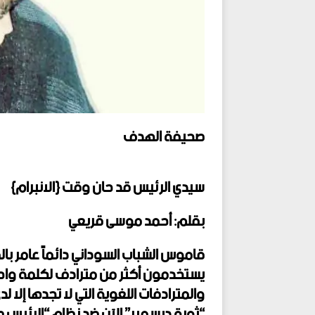
صحيفة الهدف
سيدي الرئيس قد حان وقت {الانبرام}
بقلم: أحمد موسى قريعي
قاموس الشباب السوداني دائماً عامر با
يستخدمون أكثر من مترادف لكلمة واحدة،
والمترادفات اللغوية التي لا تجدها إلا
“ثورة ديسمبر” الآن ضد نظام “الرئيس 