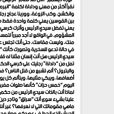
نقرأ أكثر من معنى ودلالة لكلمة “انبر
وانكشح، وكب الزوغة، وورينا عجاج رجل
بين القوسين يعني كلمة واحدة فقط ه
المشؤوم، في الواقع لا أجد مبرراً لتمس
منك، وليست مقاسك، حتى أنك تجلس عل
في حالة تدعو للسخرية وتصورك كأنك “أ
سيدي الرئيس هل أنت إنسان مثلنا له قلب
تمل من “دلدلة” رجليك على كرسي الحكم
والبترول؟ ألم تشبع من قتل الناس؟ ف
أضعافها، ويبكي مثليها، ويتألم كل يوم
اليوم “خمس حزات” كأنها صلوات مفروضة 
علينا بشيء سوى أنك “سراق” وتاجر دين
ماهي مقوماتك التي لا نعرفها؟ غير أنك
الجيش الذي انحط في عهدكم وصار مجم