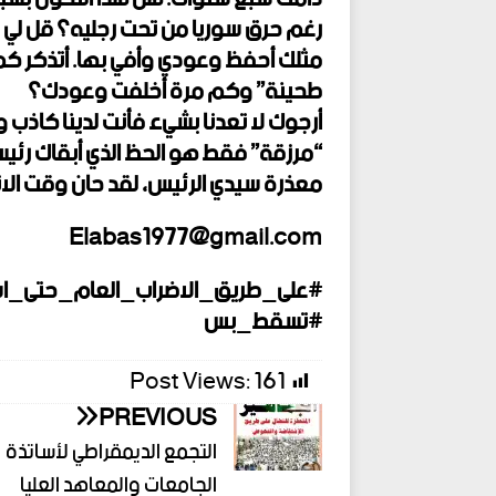
رغم حرق سوريا من تحت رجليه؟ قل لي س
مثلك أحفظ وعودي وأفي بها. أتذكر كم 
طحينة” وكم مرة أخلفت وعودك؟
أرجوك لا تعدنا بشيء فأنت لدينا كاذب
“مرزقة” فقط هو الحظ الذي أبقاك رئيسا
معذرة سيدي الرئيس، لقد حان وقت الان
Elabas1977@gmail.com
#على_طريق_الاضراب_العام_حتى_ا
#تسقط_بس
Post Views:
161
PREVIOUS
التجمع الديمقراطي لأساتذة
الجامعات والمعاهد العليا