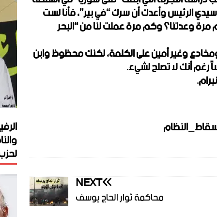
يدي الرئيس وأعدك أن سرك “في بير”، فأنا لست
مرة وعدتنا؟ وكم مرة عملت لنا من “البحر
 ومخادع وغير أمين على الكلمة، لكنك محظوظ وابن
ً رغم أنك لا تصلح لشيء.
برام.
الرفي
سقاط_النظام
والنا
لحزب 
NEXT
محاكمة ثوار الحاج يوسف