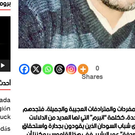
برومو
مشغ
الفيد
0
Shares
أحدث 
rada
gión
لمفردات والمترادفات العجيبة والجميلة، فتجدهم
Luck
 ككلمة “انبرم” التي لها العديد من الدلالات
 لدى شباب السودان الذين يقودون بجدارة واستحقاق
adás
صدفة” عمر البشير. ففي هذا القاموس يمكننا أن