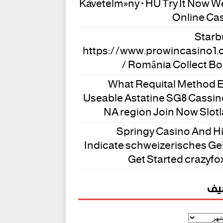
Követelmény · HU Try It Now W
Online Ca
Starb
https://www.prowincasino1
/ România Collect B
What Requital Method E
Useable Astatine SG8 Cassi
NA region Join Now Slot
Springy Casino And H
Indicate schweizerisches Ge
Get Started crazyfo
شيف