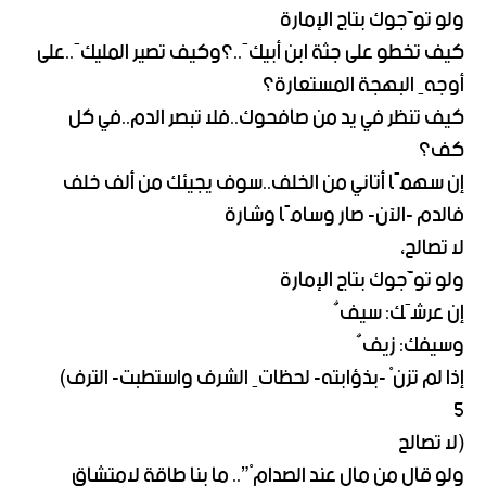
ولو توَّجوك بتاج الإمارة
كيف تخطو على جثة ابن أبيكَ..؟وكيف تصير المليكَ..على
أوجهِ البهجة المستعارة؟
كيف تنظر في يد من صافحوك..فلا تبصر الدم..في كل
كف؟
إن سهمًا أتاني من الخلف..سوف يجيئك من ألف خلف
فالدم -الآن- صار وسامًا وشارة
لا تصالح،
ولو توَّجوك بتاج الإمارة
إن عرشَك: سيفٌ
وسيفك: زيفٌ
إذا لم تزنْ -بذؤابته- لحظاتِ الشرف واستطبت- الترف)
5
(لا تصالح
ولو قال من مال عند الصدامْ”.. ما بنا طاقة لامتشاق