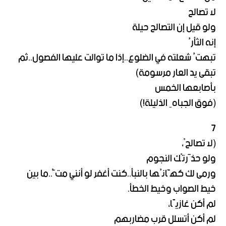
لا تصالح
ولو قيل إن التصالح حيلة
إنه الثأرُ
تبهتُ شعلته في الضلوع..إذا ما توالت عليها الفصول..ثم
تبقى يد العار مرسومة)
بأصابعها الخمس
(فوق الجباهِ الذليلة!)
7
(لا تصالحْ،
ولو حذَّرتْك النجوم
ورمى لك كهَّانُها بالنبأ..كنت أغفر لو أنني متُّ..ما بين
خيط الصواب وخيط الخطأ.
لم أكن غازيًا،
لم أكن أتسلل قرب مضاربهم