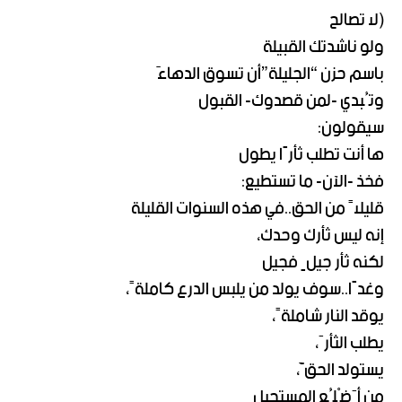
(لا تصالح
ولو ناشدتك القبيلة
باسم حزن “الجليلة”أن تسوق الدهاءَ
وتُبدي -لمن قصدوك- القبول
سيقولون:
ها أنت تطلب ثأرًا يطول
فخذ -الآن- ما تستطيع:
قليلاً من الحق..في هذه السنوات القليلة
إنه ليس ثأرك وحدك،
لكنه ثأر جيلٍ فجيل
وغدًا..سوف يولد من يلبس الدرع كاملةً،
يوقد النار شاملةً،
يطلب الثأرَ،
يستولد الحقَّ،
من أَضْلُع المستحيل