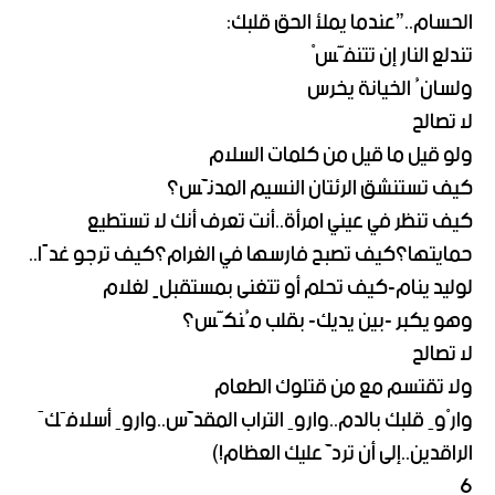
الحسام..”عندما يملأ الحق قلبك:
تندلع النار إن تتنفَّسْ
ولسانُ الخيانة يخرس
لا تصالح
ولو قيل ما قيل من كلمات السلام
كيف تستنشق الرئتان النسيم المدنَّس؟
كيف تنظر في عيني امرأة..أنت تعرف أنك لا تستطيع
حمايتها؟كيف تصبح فارسها في الغرام؟كيف ترجو غدًا..
لوليد ينام-كيف تحلم أو تتغنى بمستقبلٍ لغلام
وهو يكبر -بين يديك- بقلب مُنكَّس؟
لا تصالح
ولا تقتسم مع من قتلوك الطعام
وارْوِ قلبك بالدم..واروِ التراب المقدَّس..واروِ أسلافَكَ
الراقدين..إلى أن تردَّ عليك العظام!)
6