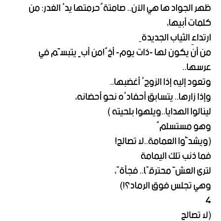
ظهر الجواد ها هي الآن.. صامتةٌحرمتها يدُ الغدر: من
كلمات أبيها،
ارتداءِ الثياب الجديدةِ
من أن يكون لها -ذات يوم- أخٌ!من أبٍ يتبسَّم في
عرسها..
وتعود إليه إذا الزوجُ أغضبها..
وإذا زارها.. يتسابق أحفادُه نحو أحضانه،
لينالوا الهدايا..ويلهوا بلحيته )
وهو مستسلمٌ
(ويشدُّوا العمامة..لا تصالح!
فما ذنب تلك اليمامة
لترى العشَّ محترقًا.. فجأةً،
وهي تجلس فوق الرماد؟!)
4
(لا تصالح