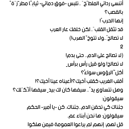
أتنسى ردائي الملطَّخَ ..تلبس -فوق دمائي- ثيابًا مطرَّزَةً
بالقصب؟
إنها الحربُ!
قد تثقل القلبَ..لكن خلفك عار العرب
لا تصالحْ..ولا تتوخَّ الهرب!)
2
(لا تصالح على الدم.. حتى بدم!
لا تصالح! ولو قيل رأس برأسٍ
أكلُّ الرؤوس سواءٌ؟
أقلب الغريب كقلب أخيك؟!أعيناه عينا أخيك؟!
وهل تتساوى يدٌ.. سيفها كان لك بيدٍ سيفها أثْكَلك؟
سيقولون:
جئناك كي تحقن الدم..جئناك. كن -يا أمير- الحكم
سيقولون: ها نحن أبناء عم.
قل لهم: إنهم لم يراعوا العمومة فيمن هلكوا