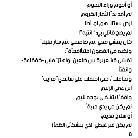
أو أحوم وراء التخوم
لم أمد يدًا لثمار الكروم
أرض بستانِهم لم أطأ
لم يصح قاتلي بي: “انتبه”!
كان يمشي معي..ثم صافحني..ثم سار قليلاً
ولكنه في الغصون اختبأ!فجأةً:
ثقبتني قشعريرة بين ضلعين..واهتزَّ قلبي -كفقاعة-
وانفثأ!
وتحاملتُ، حتى احتملت على ساعديَّ فرأيتُ:
ابن عمي الزنيم
واقفًا يتشفَّى بوجه لئيم
لم يكن في يدي حربةٌ
أو سلاح قديم،
لم يكن غير غيظي الذي يتشكَّى الظمأ)
8