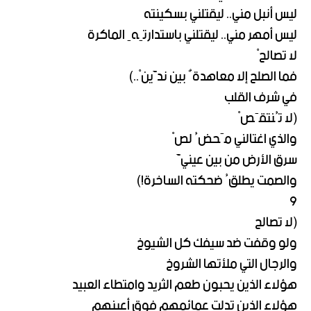
ليس أنبل مني.. ليقتلني بسكينته
ليس أمهر مني.. ليقتلني باستدارتِهِ الماكرة
لا تصالحْ
فما الصلح إلا معاهدةٌ بين ندَّينْ..)
في شرف القلب
(لا تُنتقَصْ
والذي اغتالني مَحضُ لصْ
سرق الأرض من بين عينيَّ
والصمت يطلقُ ضحكته الساخرة!)
9
(لا تصالح
ولو وقفت ضد سيفك كل الشيوخ
والرجال التي ملأتها الشروخ
هؤلاء الذين يحبون طعم الثريد وامتطاء العبيد
هؤلاء الذين تدلت عمائمهم فوق أعينهم