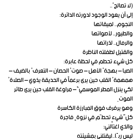
(لا تصالحُ..
إلى أن يعود الوجود لدورته الدائرة:
النجوم.. لميقاتها
والطيور.. لأصواتها
والرمال.. لذراتها
والقتيل لطفلته الناظرة
كل شيء تحطم في لحظة عابرة:
الصبا – بهجةُ الأهل – صوتُ الحصان – التعرفُ بالضيف –
همهمةُ القلب حين يرى برعماً في الحديقة يذوي – الصلاةُ
لكي ينزل المطر الموسميُّ – مراوغة القلب حين يرى طائر
الموتِ
وهو يرفرف فوق المبارزة الكاسرة
كلُّ شيءٍ تحطَّم في نزوةٍ فاجرة
والذي اغتالني:
ليس ربًا..ليقتلني بمشيئته