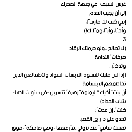
غرس السيفَ في جبهة الصحراء
إلى أن يجيب العدم
إنني كنت لك فارسًا،
وأخًا، وأبًا،ومَلِك!)
3
(لا تصالح ..ولو حرمتك الرقاد
صرخاتُ الندامة
وتذكَّر..
(إذا لان قلبك للنسوة اللابسات السواد ولأطفالهن الذين
تخاصمهم الابتسامة
أن بنتَ أخيك “اليمامة”زهرةٌ تتسربل -في سنوات الصبا-
بثياب الحداد)
كنتُ، إن عدتُ:
تعدو على دَرَجِ القصر،
تمسك ساقيَّ عند نزولي..فأرفعها -وهي ضاحكةٌ-فوق