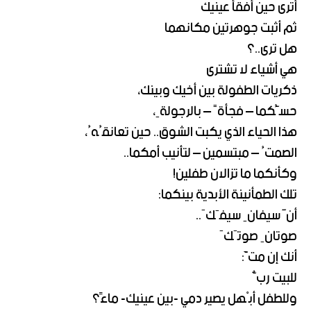
أترى حين أفقأ عينيك
ثم أثبت جوهرتين مكانهما
هل ترى..؟
هي أشياء لا تشترى
ذكريات الطفولة بين أخيك وبينك،
حسُّكما – فجأةً – بالرجولةِ،
هذا الحياء الذي يكبت الشوق.. حين تعانقُهُ،
الصمتُ – مبتسمين – لتأنيب أمكما..
وكأنكما ما تزالان طفلين!
تلك الطمأنينة الأبدية بينكما:
أنَّ سيفانِ سيفَكَ..
صوتانِ صوتَكَ
أنك إن متَّ:
للبيت ربٌّ
وللطفل أبْهل يصير دمي -بين عينيك- ماءً؟