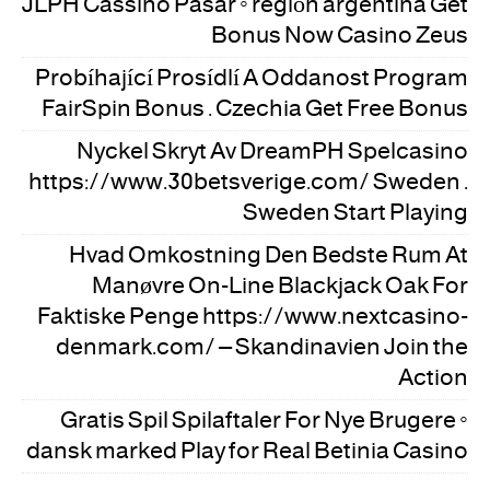
JLPH Cassino Pasar ◦ región argentina Get
Bonus Now Casino Zeus
Probíhající Prosídlí A Oddanost Program
FairSpin Bonus . Czechia Get Free Bonus
Nyckel Skryt Av DreamPH Spelcasino
https://www.30betsverige.com/ Sweden .
Sweden Start Playing
Hvad Omkostning Den Bedste Rum At
Manøvre On-Line Blackjack Oak For
Faktiske Penge https://www.nextcasino-
denmark.com/ – Skandinavien Join the
Action
Gratis Spil Spilaftaler For Nye Brugere ◦
dansk marked Play for Real Betinia Casino