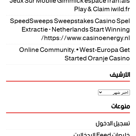
Jeux Sur Mobile Gimmick espace français
Play & Claim iwild.fr
SpeedSweeps Sweepstakes Casino Spel
Extractie · Netherlands Start Winning
https://www.casinoenergy.nl/
Online Community. • West-Europa Get
Started Oranje Casino
الأرشيف
منوعات
تسجيل الدخول
خلاصات Feed الإدخالات