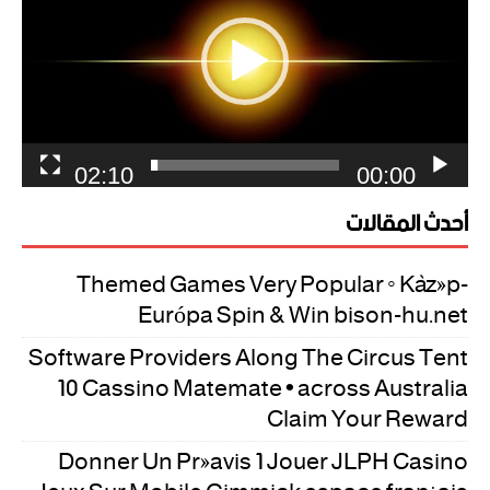
02:10
00:00
أحدث المقالات
Themed Games Very Popular ◦ Közép-
Európa Spin & Win bison-hu.net
Software Providers Along The Circus Tent
10 Cassino Matemate • across Australia
Claim Your Reward
Donner Un Préavis 1 Jouer JLPH Casino