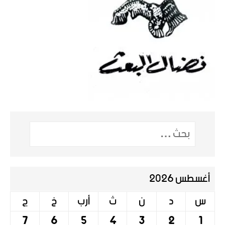
أغسطس 2026
س
د
ن
ث
أرب
خ
ج
7
6
5
4
3
2
1