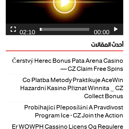
02:10
00:00
أحدث المقالات
Čerstvý Herec Bonus Pata Arena Casino
— CZ Claim Free Spins
Co Platba Metody Praktikuje AceWin
Hazardní Kasino Přiznat Winnita _ CZ
Collect Bonus
Probíhající Přeposílání A Pravdivost
Program Ice · CZ Join the Action
Er WOWPH Cassino Licens Og Regulere