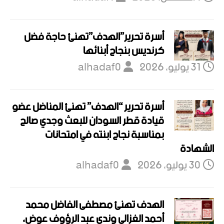
أسرة تحرير”الهدف”تهنئ حاجة فضل
كرنديس بنجاح أبنائها
31 يوليو، 2026
alhadaf0
أسرة تحرير “الهدف” تهنئ المناضل عضو
قيادة قطر السودان للبعث وجدي صالح
بمناسبة نجاح ابنته في امتحانات
الشهادة
30 يوليو، 2026
alhadaf0
الهدف تهنئ مصطفى الفاضل محمد
أحمد الغزالي وندى عبد الرؤوف عوض،