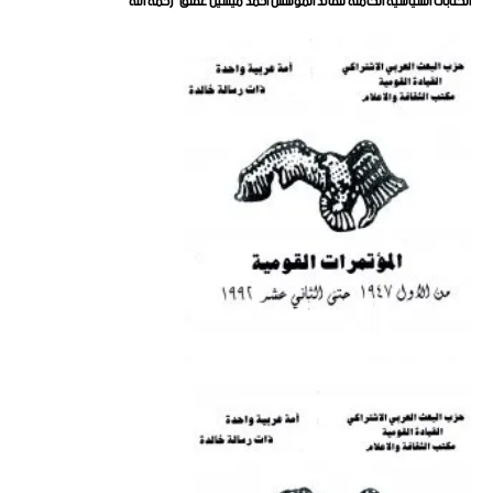
الكتابات السياسية الكاملة للقائد المؤسس احمد ميشيل عفلق "رحمه الله"