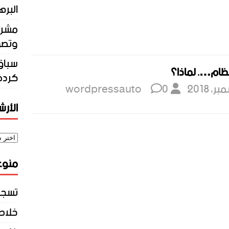
البره
مشرو
وتصو
سباق 
ظام…. لماذا؟
كردف
wordpressauto
0
الأر
منوع
تسجي
خلاصات Feed 