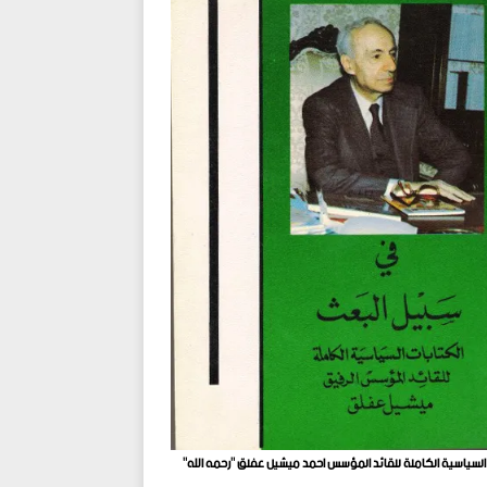
 السياسية الكاملة للقائد المؤسس احمد ميشيل عفلق "رحمه الله"