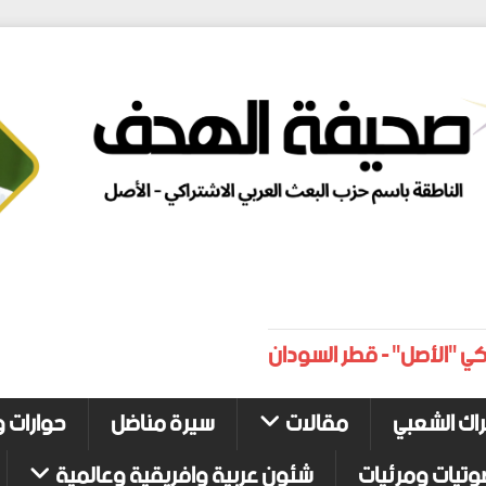
كي "الأصل" - قطر السودان
راك الشعبي
مقالات
سيرة مناضل
حوارات و
وتيات ومرئيات
شئون عربية وافريقية وعالمية