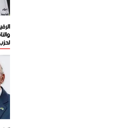
الرفي
والنا
لحزب 