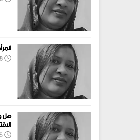
المرأ
18 يوني
هل وا
الاق
15 يوني