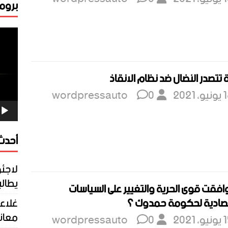
برومو
مشغ
الفيد
ة تتصدر النضال ضد نظام الانقاذ
و، 2021
0
wordpressauto
أحدث 
لاجئو
يطالب
فقت قوى الحرية والتغيير على السياسات
غلاء 
تصادية لحكومة حمدوك ؟
معانا
و، 2021
0
wordpressauto