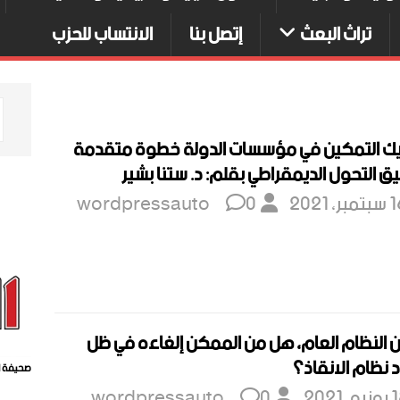
تراث البعث
إتصل بنا
الانتساب للحزب
ك التمكين في مؤسسات الدولة خطوة متقدمة
ق التحول الديمقراطي بقلم: د. ستنا بشير
بر، 2021
0
wordpressauto
 النظام العام، هل من الممكن إلغاءه في ظل
نظام الانقاذ؟
صحيفة ا
و، 2021
0
wordpressauto