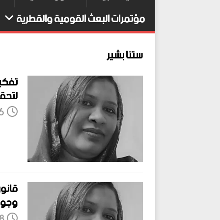
مؤتمرات البعث القومية والقطرية
ستنا بشير
تفكي
لتحقي
16 سبتم
قانون
وجود 
18 يوني